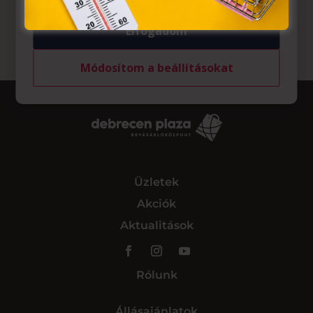
Elfogadom
Módosítom a beállításokat
Üzletek
Akciók
Aktualitások
Rólunk
Állásajánlatok