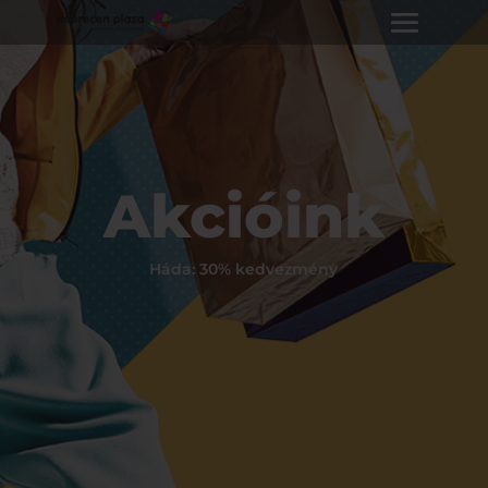
Akcióink
Háda: 30% kedvezmény