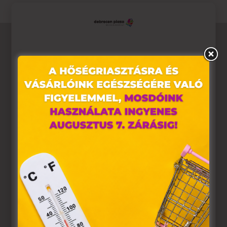
Ez az oldal sütiket használ
Weboldalunkon „cookie"-kat (továbbiakban „süti")
alkalmazunk. Ezek olyan fájlok, melyek információt
tárolnak webes böngészőjében. Ehhez az Ön
hozzájárulása szükséges.
A „sütiket" az elektronikus hírközlésről szóló 2003. évi C.
törvény, az elektronikus kereskedelmi szolgáltatások, az
információs társadalommal összefüggő szolgáltatások
egyes kérdéseiről szóló 2001. évi CVIII. törvény, valamint
az Európai Unió előírásainak megfelelően használjuk.
Azon weblapoknak, melyek az Európai Unió országain
belül működnek, a „sütik" használatához, és ezeknek a
felhasználó számítógépén vagy egyéb eszközén történő
tárolásához a felhasználók hozzájárulását kell kérniük.