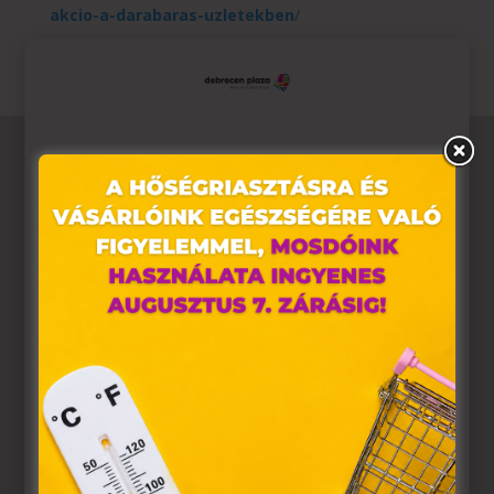
akcio-a-darabaras-uzletekben
/
Ez az oldal sütiket használ
Weboldalunkon „cookie"-kat (továbbiakban „süti")
alkalmazunk. Ezek olyan fájlok, melyek információt
tárolnak webes böngészőjében. Ehhez az Ön
hozzájárulása szükséges.
A „sütiket" az elektronikus hírközlésről szóló 2003. évi C.
törvény, az elektronikus kereskedelmi szolgáltatások, az
információs társadalommal összefüggő szolgáltatások
egyes kérdéseiről szóló 2001. évi CVIII. törvény, valamint
az Európai Unió előírásainak megfelelően használjuk.
Azon weblapoknak, melyek az Európai Unió országain
belül működnek, a „sütik" használatához, és ezeknek a
felhasználó számítógépén vagy egyéb eszközén történő