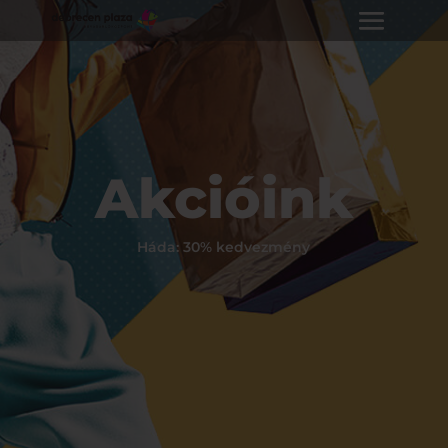
Akcióink
Háda: 30% kedvezmény