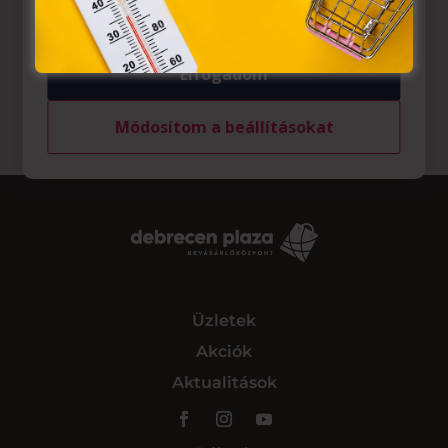
tárolásához a felhasználók hozzájárulását kell kérniük.
Elfogadom
Módosítom a beállításokat
Üzletek
Akciók
Aktualitások