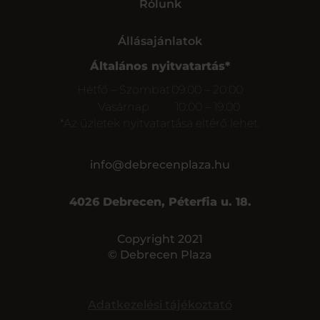
Rólunk
Állásajánlatok
Általános nyitvatartás*
Hétfő – Szombat
09:00 – 20:00
Vasárnap
10:00 – 19:00
*Az üzletek nyitvatartása eltérő lehet.
info@debrecenplaza.hu
4026 Debrecen, Péterfia u. 18.
Copyright 2021
© Debrecen Plaza
Adatkezelési tájékoztató