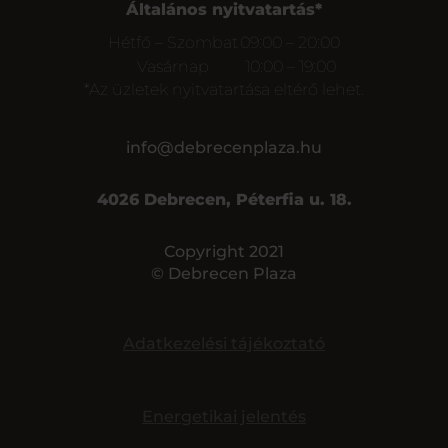
Általános nyitvatartás*
Hétfő – Szombat
09:00 – 20:00
Vasárnap
10:00 – 19:00
*Az üzletek nyitvatartása eltérő lehet.
info@debrecenplaza.hu
4026 Debrecen, Péterfia u. 18.
Copyright 2021
© Debrecen Plaza
Adatkezelési tájékoztató
Energetikai jelentés