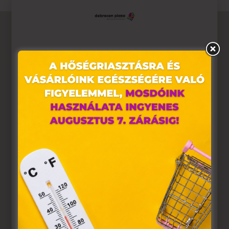
Ez az oldal sütiket használ
Weboldalunkon „cookie"-kat (továbbiakban „süti")
alkalmazunk. Ezek olyan fájlok, melyek információt
tárolnak webes böngészőjében. Ehhez az Ön
hozzájárulása szükséges.
A „sütiket" az elektronikus hírközlésről szóló 2003. évi C.
törvény, az elektronikus kereskedelmi szolgáltatások, az
információs társadalommal összefüggő szolgáltatások
egyes kérdéseiről szóló 2001. évi CVIII. törvény, valamint
az Európai Unió előírásainak megfelelően használjuk.
Azon weblapoknak, melyek az Európai Unió országain
belül működnek, a „sütik" használatához, és ezeknek a
felhasználó számítógépén vagy egyéb eszközén történő
tárolásához a felhasználók hozzájárulását kell kérniük.