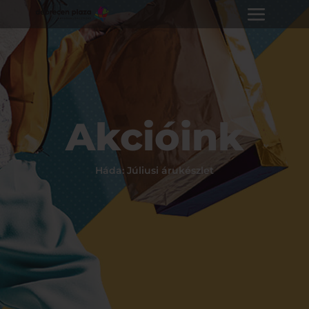
Akcióink
Háda: Júliusi árukészlet