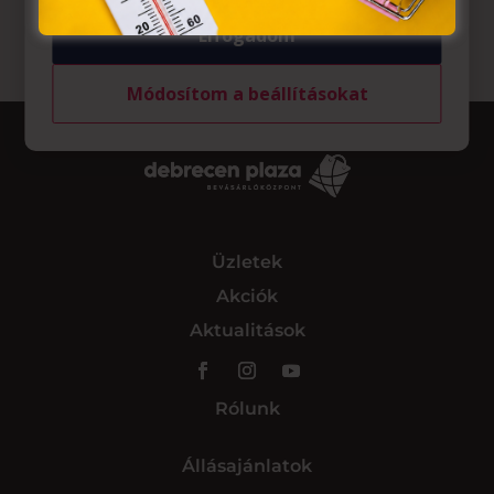
Elfogadom
Módosítom a beállításokat
Üzletek
Akciók
Aktualitások
Rólunk
Állásajánlatok