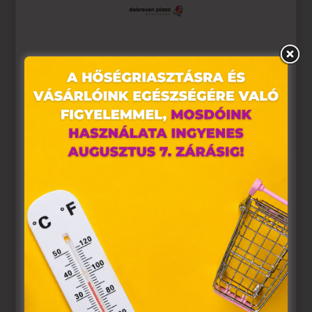
Ez az oldal sütiket használ
Weboldalunkon „cookie"-kat (továbbiakban „süti")
alkalmazunk. Ezek olyan fájlok, melyek információt
tárolnak webes böngészőjében. Ehhez az Ön
hozzájárulása szükséges.
A „sütiket" az elektronikus hírközlésről szóló 2003. évi C.
törvény, az elektronikus kereskedelmi szolgáltatások, az
információs társadalommal összefüggő szolgáltatások
egyes kérdéseiről szóló 2001. évi CVIII. törvény, valamint
az Európai Unió előírásainak megfelelően használjuk.
Azon weblapoknak, melyek az Európai Unió országain
belül működnek, a „sütik" használatához, és ezeknek a
felhasználó számítógépén vagy egyéb eszközén történő
tárolásához a felhasználók hozzájárulását kell kérniük.