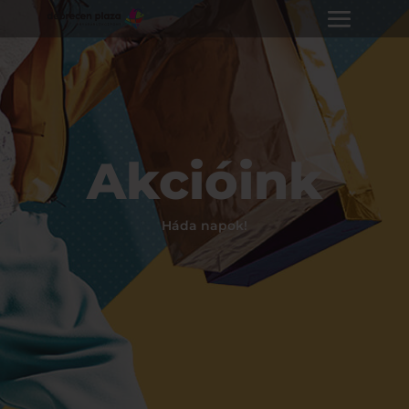
Akcióink
Háda napok!