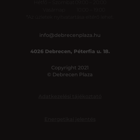
Hétfő – Szombat
09:00 – 20:00
Vasárnap
10:00 – 19:00
*Az üzletek nyitvatartása eltérő lehet.
info@debrecenplaza.hu
4026 Debrecen, Péterfia u. 18.
Copyright 2021
© Debrecen Plaza
Adatkezelési tájékoztató
Energetikai jelentés