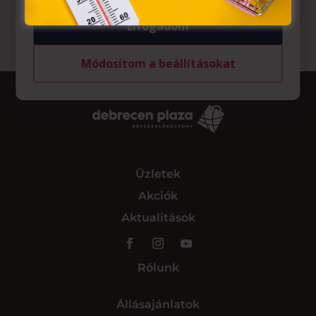
Elfogadom
Módosítom a beállításokat
Üzletek
Akciók
Aktualitások
Rólunk
Állásajánlatok