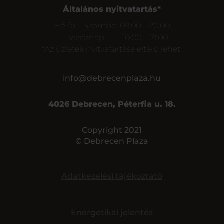
Általános nyitvatartás*
Hétfő – Szombat
09:00 – 20:00
Vasárnap
10:00 – 19:00
*Az üzletek nyitvatartása eltérő lehet.
info@debrecenplaza.hu
4026 Debrecen, Péterfia u. 18.
Copyright 2021
© Debrecen Plaza
Adatkezelési tájékoztató
Energetikai jelentés