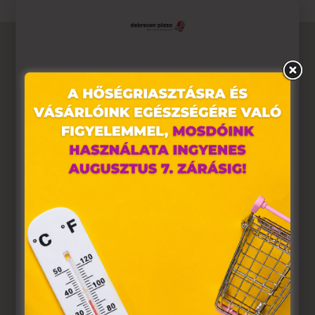
Ez az oldal sütiket használ
Weboldalunkon „cookie"-kat (továbbiakban „süti")
alkalmazunk. Ezek olyan fájlok, melyek információt
tárolnak webes böngészőjében. Ehhez az Ön
hozzájárulása szükséges.
A „sütiket" az elektronikus hírközlésről szóló 2003. évi C.
törvény, az elektronikus kereskedelmi szolgáltatások, az
információs társadalommal összefüggő szolgáltatások
egyes kérdéseiről szóló 2001. évi CVIII. törvény, valamint
az Európai Unió előírásainak megfelelően használjuk.
Azon weblapoknak, melyek az Európai Unió országain
belül működnek, a „sütik" használatához, és ezeknek a
felhasználó számítógépén vagy egyéb eszközén történő
tárolásához a felhasználók hozzájárulását kell kérniük.