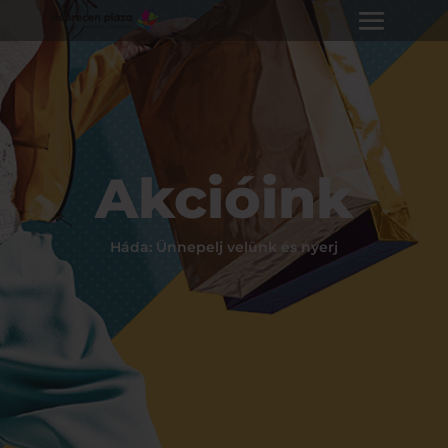
Akcióink
Háda: Ünnepelj velünk és nyerj