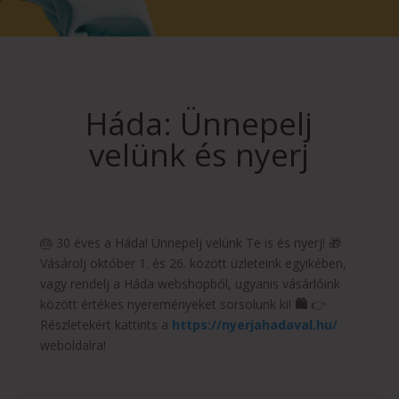
Háda: Ünnepelj
velünk és nyerj
🎂 30 éves a Háda! Ünnepelj velünk Te is és nyerj! 🎁
Vásárolj október 1. és 26. között üzleteink egyikében,
vagy rendelj a Háda webshopból, ugyanis vásárlóink
között értékes nyereményeket sorsolunk ki!
🛍️
👉
Részletekért kattints a
https://nyerjahadaval.hu/
weboldalra!