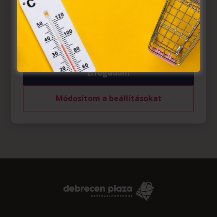
Azon weblapoknak, melyek az Európai Unió országain
belül működnek, a „sütik" használatához, és ezeknek a
felhasználó számítógépén vagy egyéb eszközén történő
tárolásához a felhasználók hozzájárulását kell kérniük.
Elfogadom
Módosítom a beállításokat