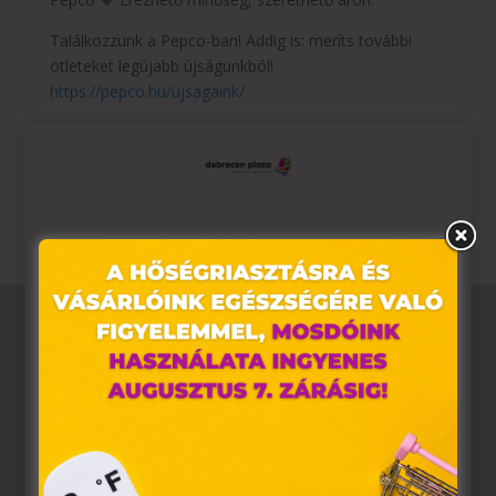
Találkozzunk a Pepco-ban! Addig is: meríts további
ötleteket legújabb újságunkból!
https://pepco.hu/ujsagaink/
Az ajánlat 2024.09.26-tól 2024.10.09-ig vagy a készlet
erejéig tart. A termékek időszakosan érkeznek
üzleteinkbe és elérhetőségük üzletenként változhat.
Ez az oldal sütiket használ
Weboldalunkon „cookie"-kat (továbbiakban „süti")
alkalmazunk. Ezek olyan fájlok, melyek információt
tárolnak webes böngészőjében. Ehhez az Ön
hozzájárulása szükséges.
A „sütiket" az elektronikus hírközlésről szóló 2003. évi C.
törvény, az elektronikus kereskedelmi szolgáltatások, az
információs társadalommal összefüggő szolgáltatások
egyes kérdéseiről szóló 2001. évi CVIII. törvény, valamint
az Európai Unió előírásainak megfelelően használjuk.