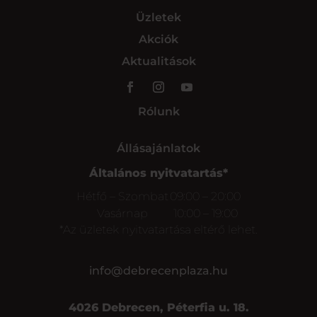
Üzletek
Akciók
Aktualitások
Rólunk
Állásajánlatok
Általános nyitvatartás*
Hétfő – Szombat
09:00 – 20:00
Vasárnap
10:00 – 19:00
*Az üzletek nyitvatartása eltérő lehet.
info@debrecenplaza.hu
4026 Debrecen, Péterfia u. 18.