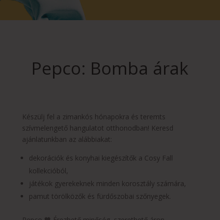
Pepco: Bomba árak
Készülj fel a zimankós hónapokra és teremts
szívmelengető hangulatot otthonodban! Keresd
ajánlatunkban az alábbiakat:
dekorációk és konyhai kiegészítők a Cosy Fall
kollekcióból,
játékok gyerekeknek minden korosztály számára,
pamut törölközők és fürdőszobai szőnyegek.
Pepco 🧡 Érezhető minőség, szerethető áron.