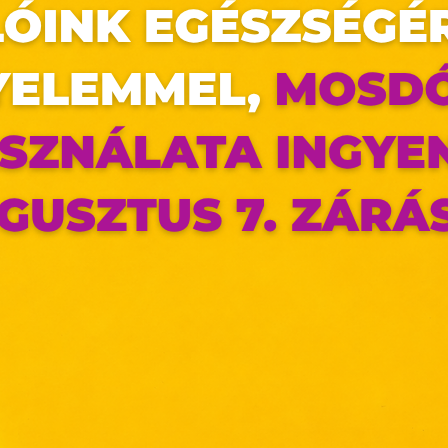
jük szeretsz!
bbi ötleteket legújabb újságunkból!
https://pepco.hu/ujsagaink/
a készlet erejéig tart.
 elérhetőségük üzletenként változhat.
az oldal sütiket használ
ldalunkon „cookie"-kat (továbbiakban „süti") alkalmazunk. Ezek 
ok, melyek információt tárolnak webes böngészőjében. Ehhez 
ájárulása szükséges.
ütiket" az elektronikus hírközlésről szóló 2003. évi C. törvén
tronikus kereskedelmi szolgáltatások, az információs társadal
efüggő szolgáltatások egyes kérdéseiről szóló 2001. évi C
ny, valamint az Európai Unió előírásainak megfelelően használjuk
apoknak, melyek az Európai Unió országain belül működnek, a „s
nálatához, és ezeknek a felhasználó számítógépén vagy 
zén történő tárolásához a felhasználók hozzájárulását kell kérniü