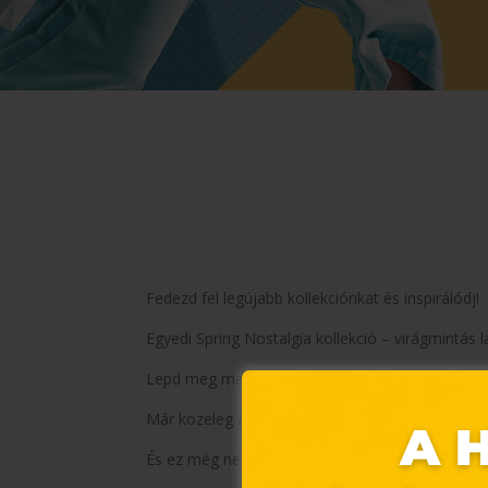
Fedezd fel legújabb kollekciónkat és inspirálódj!
Egyedi Spring Nostalgia kollekció – virágmintás
Lepd meg magad egy kis kényelemmel és feltöltő
Már közeleg a Valentin-nap! Fedezd fel a romant
És ez még nem minden! Választékunkban stíluso