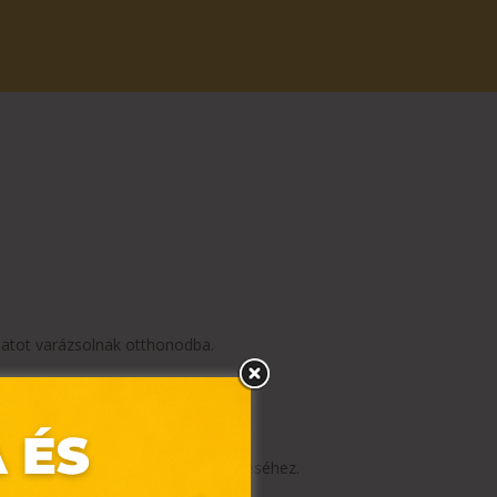
ulatot varázsolnak otthonodba.
egtalálhatóak otthonod rendszerezéséhez.