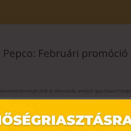
Pepco: Februári promóció
 lakberendezési kiegészítők és dekorációk, amelyek igazi tavaszi hang
déssel! A puha, plüss pizsama tökéletes ajándék lehet magadnak.
ikus kiegészítőinket, amelyek még különlegesebbé teszik ezt a napot.
s gyermek- és felnőttruházatok, valamint praktikus megoldások is m