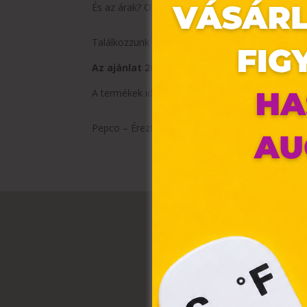
És az árak? Olyan alacsonyak, hogy azonnal belé
Találkozzunk a Pepco-ban! Addig is: meríts tová
Az ajánlat 2025.01.30-tól 2025.02.12-ig vagy 
A termékek időszakosan érkeznek üzleteinkbe és
Ez 
Pepco – Érezhető minőség, szerethető áron.
Webo
fájl
hozz
A „s
elek
össz
törvé
webl
hasz
eszkö