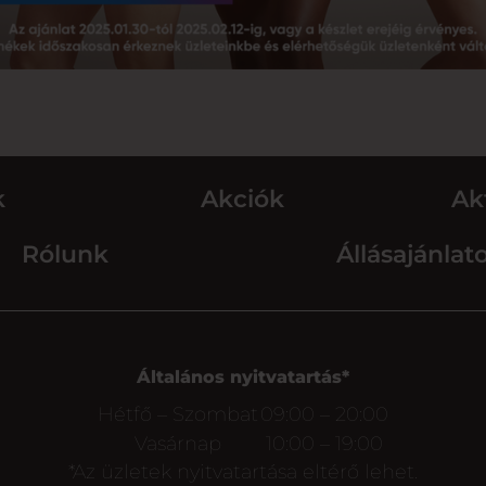
k
Akciók
Ak
Rólunk
Állásajánlat
Általános nyitvatartás*
Hétfő – Szombat
09:00 – 20:00
Vasárnap
10:00 – 19:00
*Az üzletek nyitvatartása eltérő lehet.