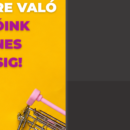
olyan
az Ön
y, az
ommal
VIII.
. Azon
ütik"
egyéb
k.