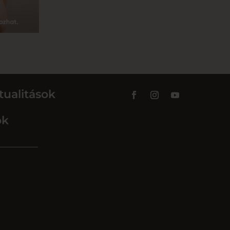
tualitások
ok