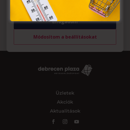
tárolásához a felhasználók hozzájárulását kell kérniük.
Elfogadom
Módosítom a beállításokat
Üzletek
Akciók
Aktualitások