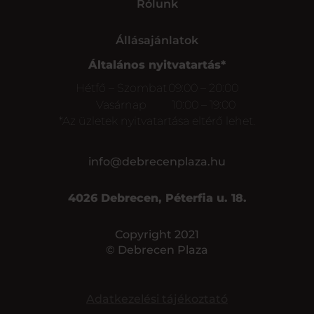
Rólunk
Állásajánlatok
Általános nyitvatartás*
Hétfő – Szombat
09:00 – 20:00
Vasárnap
10:00 – 19:00
*Az üzletek nyitvatartása eltérő lehet.
info@debrecenplaza.hu
4026 Debrecen, Péterfia u. 18.
Copyright 2021
© Debrecen Plaza
Adatkezelési tájékoztató