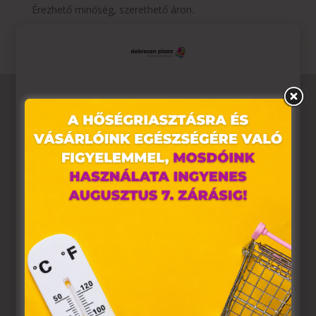
Érezhető minőség, szerethető áron.
Ez az oldal sütiket használ
Weboldalunkon „cookie"-kat (továbbiakban „süti")
alkalmazunk. Ezek olyan fájlok, melyek információt
tárolnak webes böngészőjében. Ehhez az Ön
hozzájárulása szükséges.
A „sütiket" az elektronikus hírközlésről szóló 2003. évi C.
törvény, az elektronikus kereskedelmi szolgáltatások, az
információs társadalommal összefüggő szolgáltatások
egyes kérdéseiről szóló 2001. évi CVIII. törvény, valamint
az Európai Unió előírásainak megfelelően használjuk.
Azon weblapoknak, melyek az Európai Unió országain
belül működnek, a „sütik" használatához, és ezeknek a
felhasználó számítógépén vagy egyéb eszközén történő