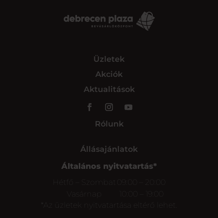
Üzletek
Akciók
Aktualitások
Rólunk
Állásajánlatok
Általános nyitvatartás*
Hétfő – Szombat
09:00 – 20:00
Vasárnap
10:00 – 19:00
*Az üzletek nyitvatartása eltérő lehet.