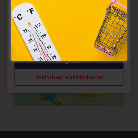
információs társadalommal összefüggő szolgáltatások
egyes kérdéseiről szóló 2001. évi CVIII. törvény, valamint
az Európai Unió előírásainak megfelelően használjuk.
Azon weblapoknak, melyek az Európai Unió országain
belül működnek, a „sütik" használatához, és ezeknek a
felhasználó számítógépén vagy egyéb eszközén történő
tárolásához a felhasználók hozzájárulását kell kérniük.
Elfogadom
Módosítom a beállításokat