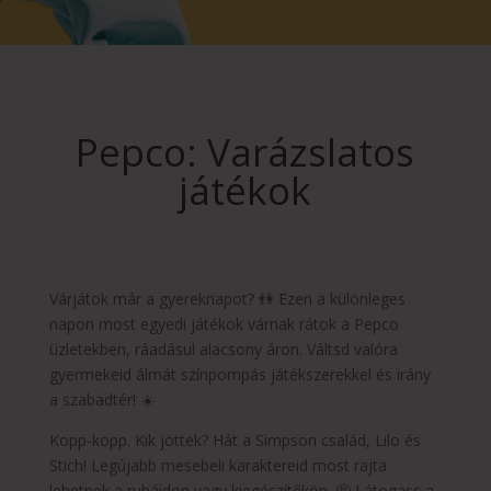
Pepco: Varázslatos
játékok
Várjátok már a gyereknapot? 👫 Ezen a különleges
napon most egyedi játékok várnak rátok a Pepco
üzletekben, ráadásul alacsony áron. Váltsd valóra
gyermekeid álmát színpompás játékszerekkel és irány
a szabadtér! ☀️
Kopp-kopp. Kik jöttek? Hát a Simpson család, Lilo és
Stich! Legújabb mesebeli karaktereid most rajta
lehetnek a ruháidon vagy kiegészítőkön. 🤩 Látogass a