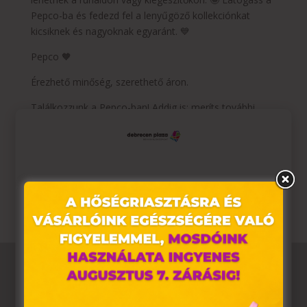
Pepco-ba és fedezd fel a lenyűgöző kollekciónkat
kicsiknek és nagyoknak egyaránt. 💙
Pepco 🧡
Érezhető minőség, szerethető áron.
Találkozzunk a Pepco-ban! Addig is: meríts további
ötleteket legújabb újságunkból!
https://pepco.hu/ujsagaink/
Az ajánlat 2023.05.18-tól 2023.05.31-ig, illetve a készlet
erejéig érvényes.
Ez az oldal sütiket használ
Weboldalunkon „cookie"-kat (továbbiakban „süti")
alkalmazunk. Ezek olyan fájlok, melyek információt
tárolnak webes böngészőjében. Ehhez az Ön
hozzájárulása szükséges.
A „sütiket" az elektronikus hírközlésről szóló 2003. évi C.
törvény, az elektronikus kereskedelmi szolgáltatások, az