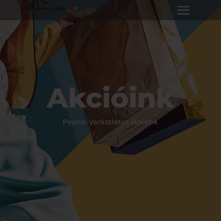
Akcióink
Pepco: Varázslatos játékok