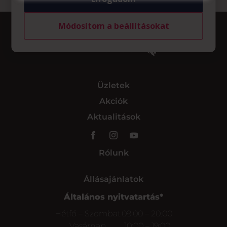
Módosítom a beállításokat
Üzletek
Akciók
Aktualitások
Rólunk
Állásajánlatok
Általános nyitvatartás*
Hétfő – Szombat
09:00 – 20:00
Vasárnap
10:00 – 19:00