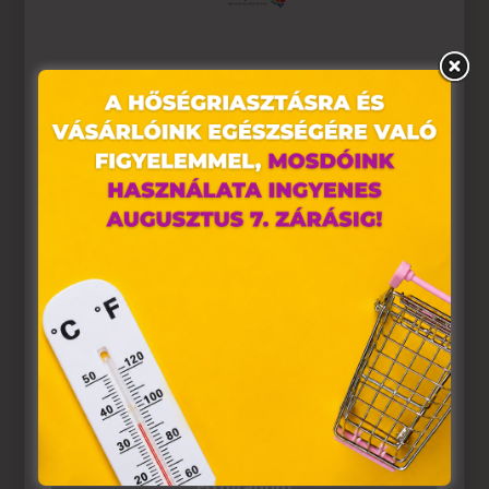
Ez az oldal sütiket használ
Weboldalunkon „cookie"-kat (továbbiakban „süti")
alkalmazunk. Ezek olyan fájlok, melyek információt
tárolnak webes böngészőjében. Ehhez az Ön
hozzájárulása szükséges.
A „sütiket" az elektronikus hírközlésről szóló 2003. évi C.
törvény, az elektronikus kereskedelmi szolgáltatások, az
információs társadalommal összefüggő szolgáltatások
egyes kérdéseiről szóló 2001. évi CVIII. törvény, valamint
az Európai Unió előírásainak megfelelően használjuk.
Azon weblapoknak, melyek az Európai Unió országain
belül működnek, a „sütik" használatához, és ezeknek a
felhasználó számítógépén vagy egyéb eszközén történő
tárolásához a felhasználók hozzájárulását kell kérniük.
Elfogadom