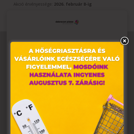
Akció érvényessége:
2026. február 8-ig
Ez az oldal sütiket használ
Weboldalunkon „cookie"-kat (továbbiakban „süti")
alkalmazunk. Ezek olyan fájlok, melyek információt
tárolnak webes böngészőjében. Ehhez az Ön
hozzájárulása szükséges.
A „sütiket" az elektronikus hírközlésről szóló 2003. évi C.
törvény, az elektronikus kereskedelmi szolgáltatások, az
információs társadalommal összefüggő szolgáltatások
egyes kérdéseiről szóló 2001. évi CVIII. törvény, valamint
az Európai Unió előírásainak megfelelően használjuk.
Azon weblapoknak, melyek az Európai Unió országain
belül működnek, a „sütik" használatához, és ezeknek a
felhasználó számítógépén vagy egyéb eszközén történő