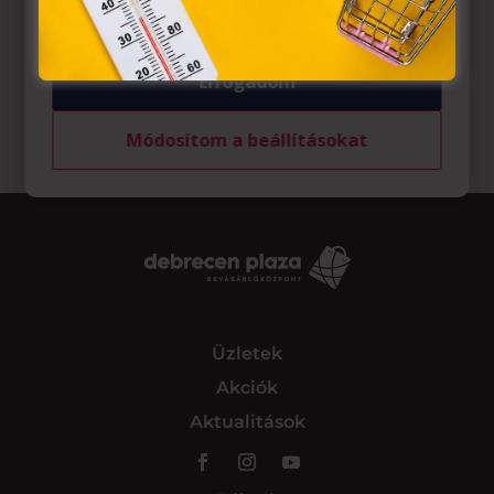
tárolásához a felhasználók hozzájárulását kell kérniük.
Elfogadom
Módosítom a beállításokat
Üzletek
Akciók
Aktualitások