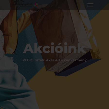
Akcióink
REGIO Játék: Akár 40% kedvezmény