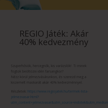
REGIO Játék: Akár
40% kedvezmény
Szuperhősök, hercegnők, kis varázslók! Ti minek
fogtok beöltözni idén farsangkor?
Nézz körül jelmezvásárunkon, és szerezd meg a
kiszemelt maskarát akár 40% kedvezménnyel.
Részletek:
https://www.regiojatek.hu/termek-lista-
jelmezvasar.html?
utm_content=jelmezvasar&utm_source=indotek&utm_medium