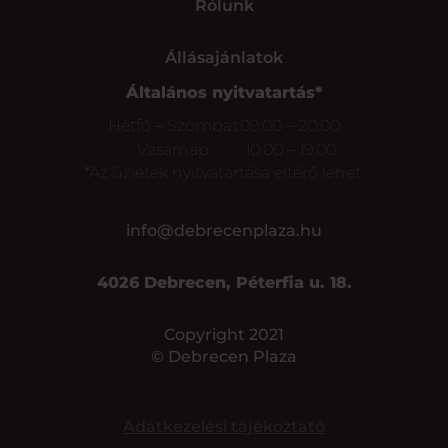
Rólunk
Állásajánlatok
Általános nyitvatartás*
Hétfő – Szombat
09:00 – 20:00
Vasárnap
10:00 – 19:00
*Az üzletek nyitvatartása eltérő lehet.
info@debrecenplaza.hu
4026 Debrecen, Péterfia u. 18.
Copyright 2021
© Debrecen Plaza
Adatkezelési tájékoztató