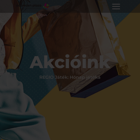
Akcióink
REGIO Játék: Hónap játéka