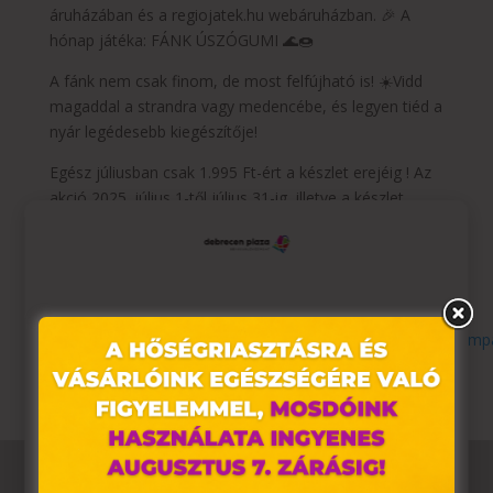
áruházában és a regiojatek.hu webáruházban. 🎉 A
hónap játéka: FÁNK ÚSZÓGUMI 🌊🍩
A fánk nem csak finom, de most felfújható is! ☀️Vidd
magaddal a strandra vagy medencébe, és legyen tiéd a
nyár legédesebb kiegészítője!
Egész júliusban csak 1.995 Ft-ért a készlet erejéig ! Az
akció 2025. július 1-től július 31-ig, illetve a készlet
erejéig érvényes az ország összes REGIO JÁTÉK
áruházában és a regiojatek.hu webáruházban.
Részletek:
https://www.regiojatek.hu/termek-28121-
bestway-36118-fank-uszogumi-107-cm-tobbf.html?
Ez az oldal sütiket használ
utm_source=indotek&utm_medium=berloi_display&utm_campa
Weboldalunkon „cookie"-kat (továbbiakban „süti")
alkalmazunk. Ezek olyan fájlok, melyek információt
tárolnak webes böngészőjében. Ehhez az Ön
hozzájárulása szükséges.
A „sütiket" az elektronikus hírközlésről szóló 2003. évi C.