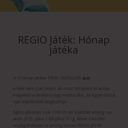
REGIO Játék: Hónap
játéka
🎉 A hónap játéka: FÁNK ÚSZÓGUMI 🌊🍩
A fánk nem csak finom, de most felfújható is! ☀️Vidd
magaddal a strandra vagy medencébe, és legyen tiéd a
nyár legédesebb kiegészítője!
Egész júliusban csak 1.995 Ft-ért a készlet erejéig ! Az
akció 2025. július 1-től július 31-ig, illetve a készlet
erejéig érvényes az ország összes REGIO JÁTÉK