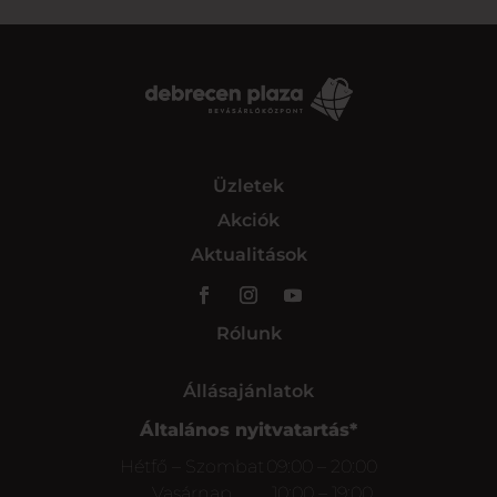
Üzletek
Akciók
Aktualitások
Rólunk
Állásajánlatok
Általános nyitvatartás*
Hétfő – Szombat
09:00 – 20:00
Vasárnap
10:00 – 19:00