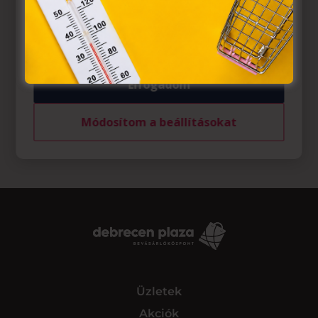
belül működnek, a „sütik" használatához, és ezeknek a
felhasználó számítógépén vagy egyéb eszközén történő
tárolásához a felhasználók hozzájárulását kell kérniük.
Elfogadom
Módosítom a beállításokat
Üzletek
Akciók