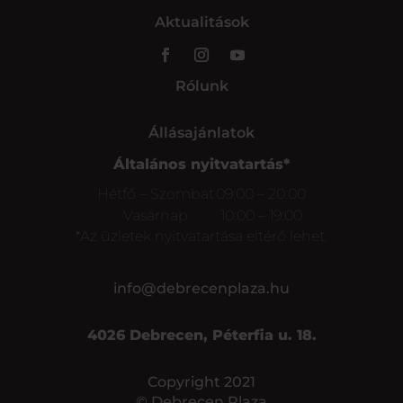
Aktualitások
Rólunk
Állásajánlatok
Általános nyitvatartás*
Hétfő – Szombat
09:00 – 20:00
Vasárnap
10:00 – 19:00
*Az üzletek nyitvatartása eltérő lehet.
info@debrecenplaza.hu
4026 Debrecen, Péterfia u. 18.
Copyright 2021
© Debrecen Plaza