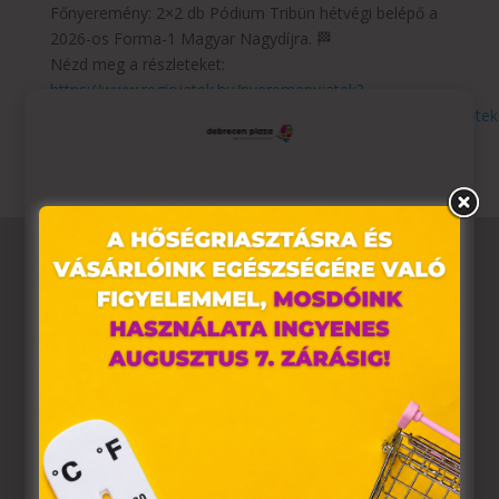
Főnyeremény: 2×2 db Pódium Tribün hétvégi belépő a
2026-os Forma-1 Magyar Nagydíjra. 🏁
Nézd meg a részleteket:
https://www.regiojatek.hu/nyeremenyjatek?
utm_content=formula1_nyeremenyjatek&utm_source=indote
Ez az oldal sütiket használ
Weboldalunkon „cookie"-kat (továbbiakban „süti")
alkalmazunk. Ezek olyan fájlok, melyek információt
tárolnak webes böngészőjében. Ehhez az Ön
hozzájárulása szükséges.
A „sütiket" az elektronikus hírközlésről szóló 2003. évi C.
törvény, az elektronikus kereskedelmi szolgáltatások, az
információs társadalommal összefüggő szolgáltatások
egyes kérdéseiről szóló 2001. évi CVIII. törvény, valamint
az Európai Unió előírásainak megfelelően használjuk.
Azon weblapoknak, melyek az Európai Unió országain