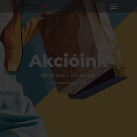
Akcióink
REGIO Játék: Hot Wheels
nyereményjáték