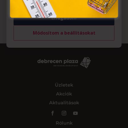
Elfogadom
Módosítom a beállításokat
Üzletek
Akciók
Aktualitások
Rólunk