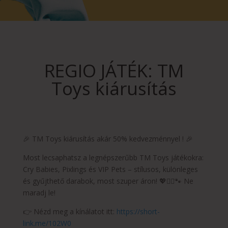
REGIO JÁTÉK: TM
Toys kiárusítás
🎉 TM Toys kiárusítás akár 50% kedvezménnyel ! 🎉
Most lecsaphatsz a legnépszerűbb TM Toys játékokra:
Cry Babies, Pixlings és VIP Pets – stílusos, különleges
és gyűjthető darabok, most szuper áron! 💖🧚‍♀️🐾 Ne
maradj le!
👉 Nézd meg a kínálatot itt:
https://short-
link.me/102W0