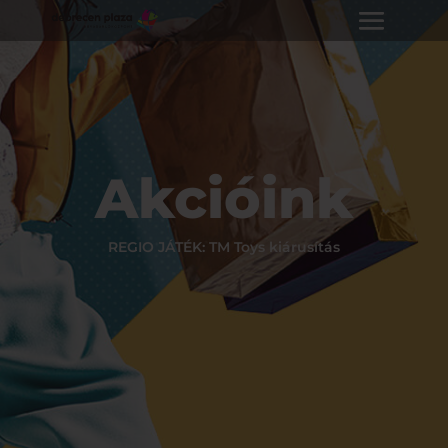
Akcióink
REGIO JÁTÉK: TM Toys kiárusítás