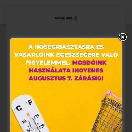
Ez az oldal sütiket használ
Weboldalunkon „cookie"-kat (továbbiakban „süti")
alkalmazunk. Ezek olyan fájlok, melyek információt
tárolnak webes böngészőjében. Ehhez az Ön
hozzájárulása szükséges.
A „sütiket" az elektronikus hírközlésről szóló 2003. évi C.
törvény, az elektronikus kereskedelmi szolgáltatások, az
információs társadalommal összefüggő szolgáltatások
egyes kérdéseiről szóló 2001. évi CVIII. törvény, valamint
az Európai Unió előírásainak megfelelően használjuk.
Azon weblapoknak, melyek az Európai Unió országain
belül működnek, a „sütik" használatához, és ezeknek a
felhasználó számítógépén vagy egyéb eszközén történő
tárolásához a felhasználók hozzájárulását kell kérniük.