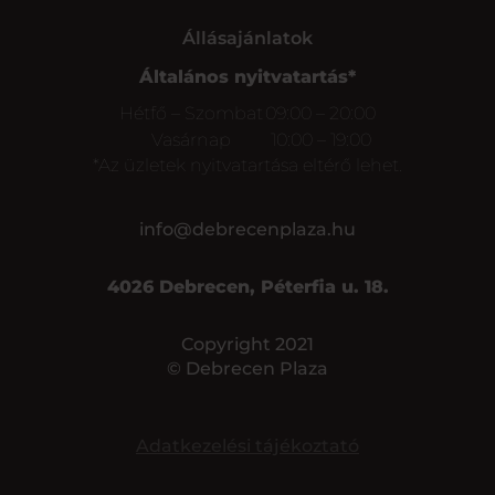
Állásajánlatok
Általános nyitvatartás*
Hétfő – Szombat
09:00 – 20:00
Vasárnap
10:00 – 19:00
*Az üzletek nyitvatartása eltérő lehet.
info@debrecenplaza.hu
4026 Debrecen, Péterfia u. 18.
Copyright 2021
© Debrecen Plaza
Adatkezelési tájékoztató