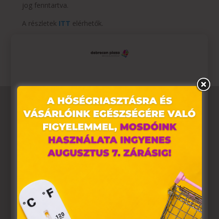
jog fenntartva.
A részletek
ITT
elérhetők.
Az akció 2024. február 16-29. között érvényes.
Ez az oldal sütiket használ
Weboldalunkon „cookie"-kat (továbbiakban „süti")
alkalmazunk. Ezek olyan fájlok, melyek információt
tárolnak webes böngészőjében. Ehhez az Ön
hozzájárulása szükséges.
A „sütiket" az elektronikus hírközlésről szóló 2003. évi C.
törvény, az elektronikus kereskedelmi szolgáltatások, az
információs társadalommal összefüggő szolgáltatások
egyes kérdéseiről szóló 2001. évi CVIII. törvény, valamint
az Európai Unió előírásainak megfelelően használjuk.
Azon weblapoknak, melyek az Európai Unió országain
belül működnek, a „sütik" használatához, és ezeknek a