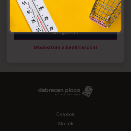
felhasználó számítógépén vagy egyéb eszközén történő
tárolásához a felhasználók hozzájárulását kell kérniük.
Elfogadom
Módosítom a beállításokat
Üzletek
Akciók