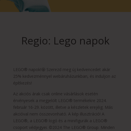
Regio: Lego napok
LEGO® napok!🤩 Szerezd meg új kedvencedet akár
25% kedvezménnyel webáruházunkban, és induljon az
építkezés!
Az akciós árak csak online vásárlások esetén
érvényesek a megjelölt LEGO® termékekre 2024.
február 16-29. között, illetve a készletek erejéig. Más
akcióval nem összevonható. A kép illusztráció! A
LEGO®, a LEGO® logó és a minifigurák a LEGO®
csoport védjegyei. ©2024 The LEGO® Group. Minden