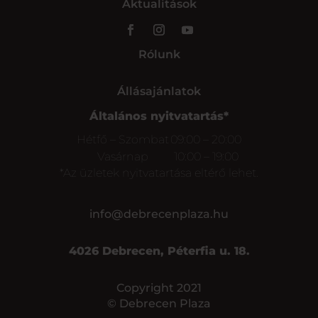
Aktualitások
Rólunk
Állásajánlatok
Általános nyitvatartás*
Hétfő – Szombat
09:00 – 20:00
Vasárnap
10:00 – 19:00
*Az üzletek nyitvatartása eltérő lehet.
info@debrecenplaza.hu
4026 Debrecen, Péterfia u. 18.
Copyright 2021
© Debrecen Plaza