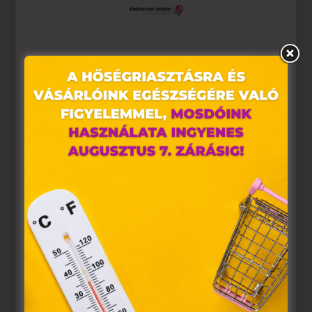
Ez az oldal sütiket használ
Weboldalunkon „cookie"-kat (továbbiakban „süti")
alkalmazunk. Ezek olyan fájlok, melyek információt
tárolnak webes böngészőjében. Ehhez az Ön
hozzájárulása szükséges.
A „sütiket" az elektronikus hírközlésről szóló 2003. évi C.
törvény, az elektronikus kereskedelmi szolgáltatások, az
információs társadalommal összefüggő szolgáltatások
egyes kérdéseiről szóló 2001. évi CVIII. törvény, valamint
az Európai Unió előírásainak megfelelően használjuk.
Azon weblapoknak, melyek az Európai Unió országain
belül működnek, a „sütik" használatához, és ezeknek a
felhasználó számítógépén vagy egyéb eszközén történő
tárolásához a felhasználók hozzájárulását kell kérniük.