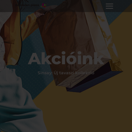
Akcióink
Sinsay: Új tavaszi kollekció