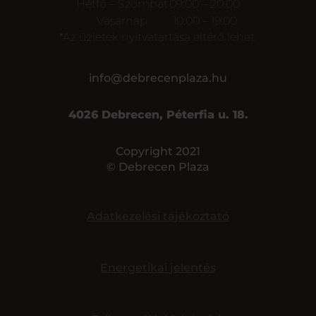
Hétfő – Szombat
09:00 – 20:00
Vasárnap
10:00 – 19:00
*Az üzletek nyitvatartása eltérő lehet.
info@debrecenplaza.hu
4026 Debrecen, Péterfia u. 18.
Copyright 2021
© Debrecen Plaza
Adatkezelési tájékoztató
Energetikai jelentés