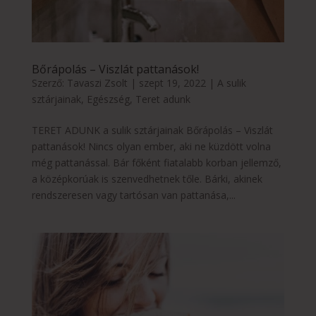
Bőrápolás – Viszlát pattanások!
Szerző:
Tavaszi Zsolt
|
szept 19, 2022
|
A sulik
sztárjainak
,
Egészség
,
Teret adunk
TERET ADUNK a sulik sztárjainak Bőrápolás – Viszlát
pattanások! Nincs olyan ember, aki ne küzdött volna
még pattanással. Bár főként fiatalabb korban jellemző,
a középkorúak is szenvedhetnek tőle. Bárki, akinek
rendszeresen vagy tartósan van pattanása,...