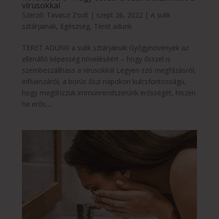
vírusokkal
Szerző:
Tavaszi Zsolt
|
szept 26, 2022
|
A sulik
sztárjainak
,
Egészség
,
Teret adunk
TERET ADUNK a sulik sztárjainak Gyógynövények az
ellenálló képesség növeléséért – hogy ősszel is
szembeszállhass a vírusokkal Legyen szó megfázásról,
influenzáról, a borús őszi napokon kulcsfontosságú,
hogy megőrizzük immunrendszerünk erősségét, hiszen
ha erős,...