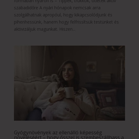
formában nyáron is – Tippek, trükkök, ötletek aktív
szabadidőre A nyári hónapok nemcsak arra
szolgálhatnak apropóul, hogy kikapcsolódjunk és
pihenhessünk, hanem hogy felfrissítsük testünket és
aktivizáljuk magunkat. Hiszen...
Gyógynövények az ellenálló képesség
növeléséért – hogy ősszel is szembeszállhass a