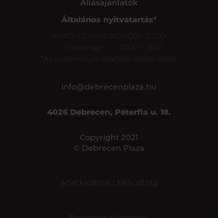
Állásajánlatok
Általános nyitvatartás*
Hétfő – Szombat
09:00 – 20:00
Vasárnap
10:00 – 19:00
*Az üzletek nyitvatartása eltérő lehet.
info@debrecenplaza.hu
4026 Debrecen, Péterfia u. 18.
Copyright 2021
© Debrecen Plaza
Adatkezelési tájékoztató
Energetikai jelentés