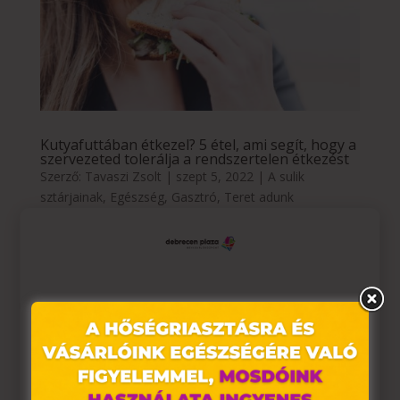
Kutyafuttában étkezel? 5 étel, ami segít, hogy a
szervezeted tolerálja a rendszertelen étkezést
Szerző:
Tavaszi Zsolt
|
szept 5, 2022
|
A sulik
sztárjainak
,
Egészség
,
Gasztró
,
Teret adunk
TERET ADUNK a sulik sztárjainak Kutyafuttában
étkezel? 5 étel, ami segít, hogy a szervezeted tolerálja
a rendszertelen étkezést Ahogy a tanév elkezdődik,
hirtelen felgyorsul az élet. A gyerekek még csak-csak
Ez az oldal sütiket használ
rendszeresen esznek, hiszen a tanintézményekben a
menzán...
Weboldalunkon „cookie"-kat (továbbiakban „süti")
alkalmazunk. Ezek olyan fájlok, melyek információt
tárolnak webes böngészőjében. Ehhez az Ön