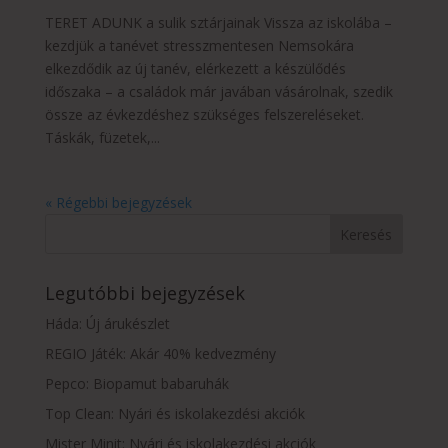
TERET ADUNK a sulik sztárjainak Vissza az iskolába –
kezdjük a tanévet stresszmentesen Nemsokára
elkezdődik az új tanév, elérkezett a készülődés
időszaka – a családok már javában vásárolnak, szedik
össze az évkezdéshez szükséges felszereléseket.
Táskák, füzetek,...
« Régebbi bejegyzések
Legutóbbi bejegyzések
Háda: Új árukészlet
REGIO Játék: Akár 40% kedvezmény
Pepco: Biopamut babaruhák
Top Clean: Nyári és iskolakezdési akciók
Mister Minit: Nyári és iskolakezdési akciók