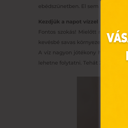
ebédszünetben. El sem hinnénk, ho
Kezdjük a napot vízzel
Fontos szokás! Mielőtt megisszuk a
kevésbé savas környezetet teremt
A víz nagyon jótékony hatással van
lehetne folytatni. Tehát 2022-ben 
Ez 
Webo
fájl
hozz
A „s
elek