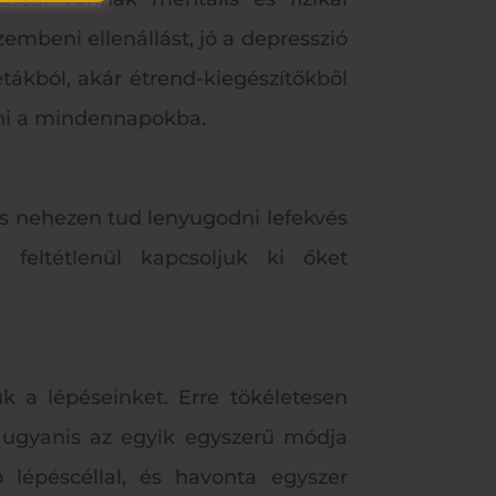
embeni ellenállást, jó a depresszió
étákból, akár étrend-kiegészítőkből
tni a mindennapokba.
is nehezen tud lenyugodni lefekvés
 feltétlenül kapcsoljuk ki őket
k a lépéseinket. Erre tökéletesen
 ugyanis az egyik egyszerű módja
lépéscéllal, és havonta egyszer