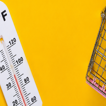
efüggő szolgáltatások egyes kérdéseiről szóló 2001. évi C
ny, valamint az Európai Unió előírásainak megfelelően használjuk
apoknak, melyek az Európai Unió országain belül működnek, a „s
nálatához, és ezeknek a felhasználó számítógépén vagy 
zén történő tárolásához a felhasználók hozzájárulását kell kérniü
Elfogadom
Módosítom a beállításokat
al
 D-vitamin kombinációja nagyon jótékony hatá