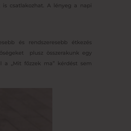
 is csatlakozhat. A lényeg a napi
esebb és rendszeresebb étkezés
etőségeket plusz összerakunk egy
ell a „Mit főzzek ma” kérdést sem