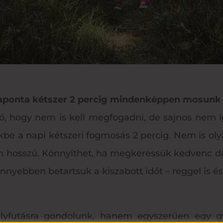
aponta kétszer 2 percig mindenképpen mosunk
ló, hogy nem is kell megfogadni, de sajnos nem í
kbe a napi kétszeri fogmosás 2 percig. Nem is ol
 hosszú. Könnyíthet, ha megkeressük kedvenc d
nnyebben betartsuk a kiszabott időt – reggel is és 
lyfutásra gondolunk, hanem egyszerűen egy gy