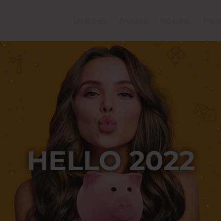
Üzletek
Akciók
Rólunk
Par
HELLO 2022