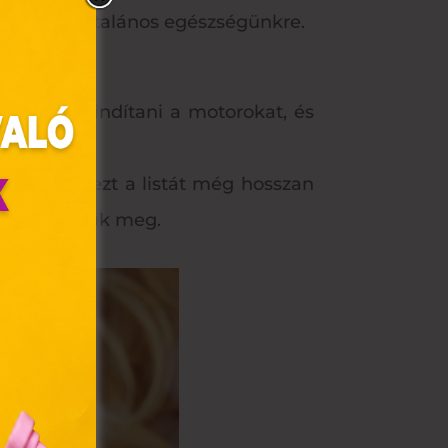
al lehet általános egészségünkre.
Ez segít beindítani a motorokat, és
rmökre… és ezt a listát még hosszan
 – nem bánjuk meg.
olyan
az Ön
y, az
ommal