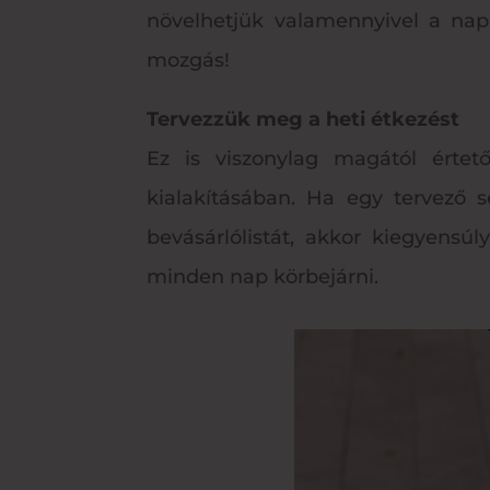
növelhetjük valamennyivel a napi
mozgás!
Tervezzük meg a heti étkezést
Ez is viszonylag magától érte
kialakításában. Ha egy tervező 
bevásárlólistát, akkor kiegyensú
minden nap körbejárni.