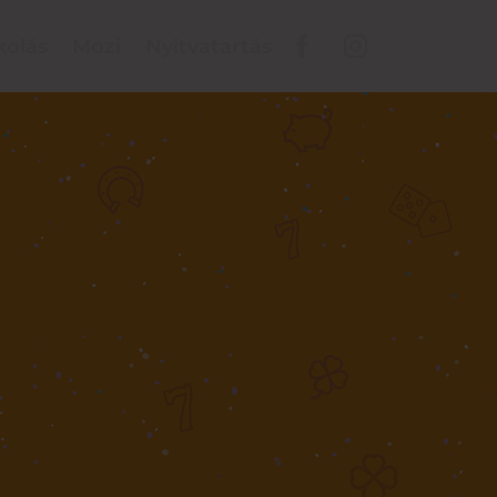
kolás
Mozi
Nyitvatartás