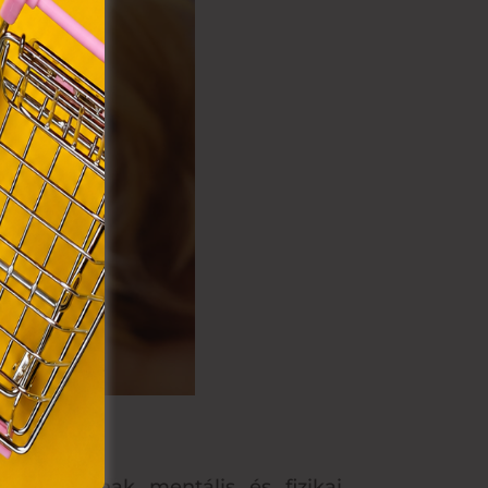
VIII.
. Azon
ütik"
egyéb
k.
ssal vannak mentális és fizikai