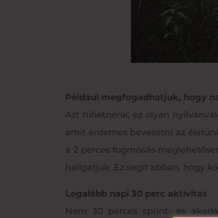
Például megfogadhatjuk, hogy n
Azt hihetnénk, ez olyan nyilvánva
amit érdemes bevezetni az életün
a 2 perces fogmosás meglehetősen
hallgatjuk. Ez segít abban, hogy kö
Legalább napi 30 perc aktivitás
Nem 30 perces sprint- és akadá