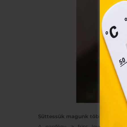
össz
törvé
webl
hasz
eszkö
Süttessük magunk többet a napp
A napfény, a friss levegő és a