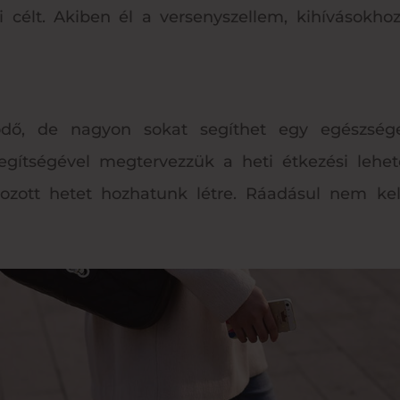
 célt. Akiben él a versenyszellem, kihívásokhoz
tődő, de nagyon sokat segíthet egy egészség
segítségével megtervezzük a heti étkezési leh
lyozott hetet hozhatunk létre. Ráadásul nem k