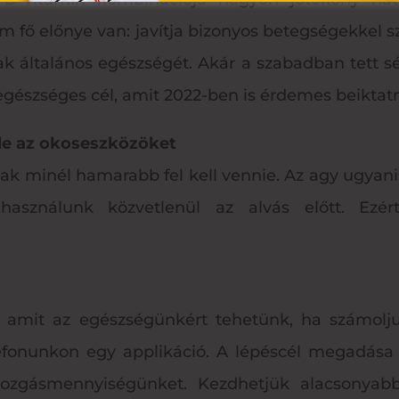
fő előnye van: javítja bizonyos betegségekkel sz
ogak általános egészségét. Akár a szabadban tett s
 egészséges cél, amit 2022-ben is érdemes beikta
 le az okoseszközöket
ak minél hamarabb fel kell vennie. Az agy ugyan
 használunk közvetlenül az alvás előtt. Ezért
 amit az egészségünkért tehetünk, ha számolju
lefonunkon egy applikáció. A lépéscél megadása
zgásmennyiségünket. Kezdhetjük alacsonyabb 