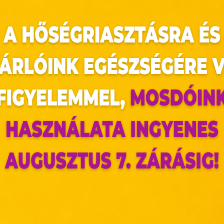
gy egy ilyen apró szokásmódosítás milyen hatáss
 reggeli első kávét, előbb igyunk egy kis vizet. 
 a belekben.
 a szervezetre, a fogakra, a bőrre, a hajra, a kö
vegyük be a napi rutinba a reggeli vízfogyasztást
az oldal sütiket használ
ldalunkon „cookie"-kat (továbbiakban „süti") alkalmazunk. Ezek 
ok, melyek információt tárolnak webes böngészőjében. Ehhez 
ájárulása szükséges.
ütiket" az elektronikus hírközlésről szóló 2003. évi C. törvén
tronikus kereskedelmi szolgáltatások, az információs társadal