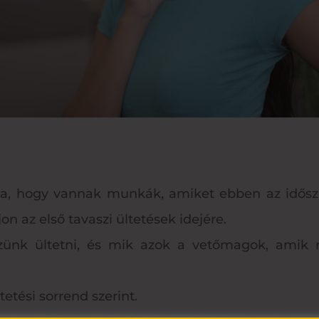
dja, hogy vannak munkák, amiket ebben az idős
n az első tavaszi ültetések idejére.
zünk ültetni, és mik azok a vetőmagok, amik 
tési sorrend szerint.