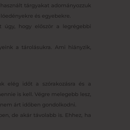
 használt tárgyakat adományozzuk
álalóedényekre és egyebekre.
 úgy, hogy először a legrégebbi
eink a tárolásukra. Ami hiányzik,
k elég időt a szórakozásra és a
ennie is kell. Végre melegebb lesz,
g nem árt időben gondolkodni.
ben, de akár távolabb is. Ehhez, ha