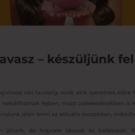
avasz – készüljünk fe
 vissza van tavaszig, azok, akik szeretnek előre 
 nekiállhatnak fejben, majd cselekedetekben is k
ulunk jelen lenni az aktuális évszakban, miközbe
 járunk, de legyünk okosak és tudatosak: itt