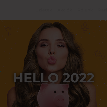
Üzletek
Akciók
Rólunk
Par
HELLO 2022