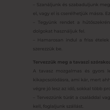
– Szanáljunk és szabaduljunk me
el, vagy el is cserélhetjük másra. 
– Tegyünk rendet a hűtőszekrén
dolgokat használjuk fel.
– Hamarosan indul a friss ételek
szerezzük be.
Tervezzük meg a tavaszi szórakoz
A tavasz mozgalmas és gyors le
kikapcsolódásra, ami kár, mert ahh
végre jó lesz az idő, sokkal több 
– Tervezzünk túrát a családdal vag
kell, foglaljunk szállást.