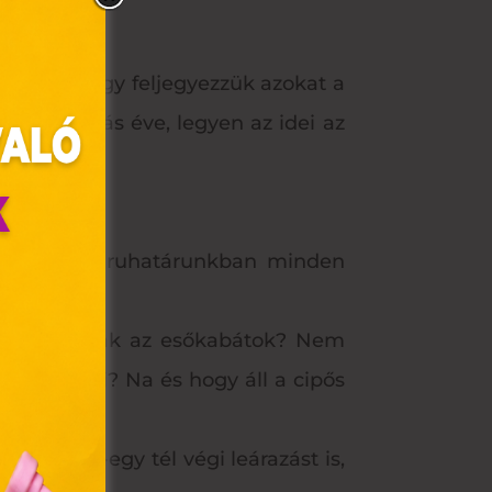
ket.
ünk arra, hogy feljegyezzük azokat a
 az indulás éve, legyen az idei az
ról, hogy a ruhatárunkban minden
ig vízállóak az esőkabátok? Nem
olyan
az Ön
lecserélni? Na és hogy áll a cipős
y, az
még egy-egy tél végi leárazást is,
ommal