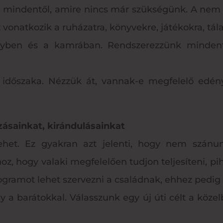
g mindentől, amire nincs már szükségünk. A nem
Ez vonatkozik a ruházatra, könyvekre, játékokra, t
yben és a kamrában. Rendszerezzünk mindent
 időszaka. Nézzük át, vannak-e megfelelő edény
ásainkat, kirándulásainkat
het. Ez gyakran azt jelenti, hogy nem szánun
oz, hogy valaki megfelelően tudjon teljesíteni, pih
programot lehet szervezni a családnak, ehhez pedi
y a barátokkal. Válasszunk egy új úti célt a közel