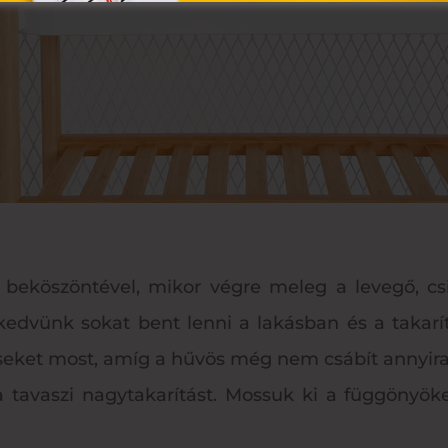
ás beköszöntével, mikor végre meleg a levegő,
edvünk sokat bent lenni a lakásban és a takarít
téseket most, amíg a hűvös még nem csábít annyir
a tavaszi nagytakarítást. Mossuk ki a függönyöke