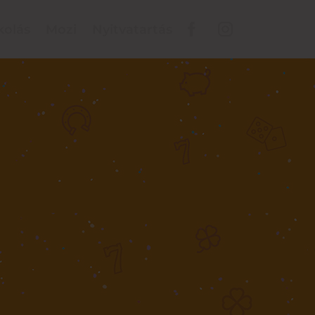
kolás
Mozi
Nyitvatartás