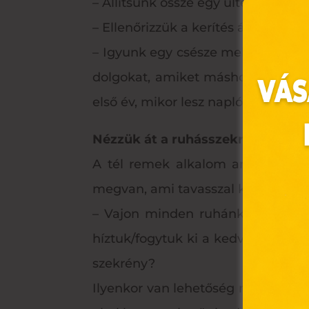
– Állítsunk össze egy ültetési ütem
– Ellenőrizzük a kerítés állapotát, a
– Igyunk egy csésze meleg teát esté
dolgokat, amiket máshogy akarunk 
első év, mikor lesz napló. Nagyon h
Nézzük át a ruhásszekrényt
A tél remek alkalom arra, hogy 
Ez 
megvan, ami tavasszal kell majd.
– Vajon minden ruhánk jó állap
Webo
fájl
híztuk/fogytuk ki a kedvenc darab
hozz
szekrény?
A „s
Ilyenkor van lehetőség mindent id
elek