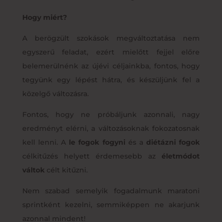
Hogy miért?
A berögzült szokások megváltoztatása nem
egyszerű feladat, ezért mielőtt fejjel előre
belemerülnénk az újévi céljainkba, fontos, hogy
tegyünk egy lépést hátra, és készüljünk fel a
közelgő változásra.
Fontos, hogy ne próbáljunk azonnali, nagy
eredményt elérni, a változásoknak fokozatosnak
kell lenni. A
le fogok fogyni
és a
diétázni fogok
célkitűzés helyett érdemesebb az
életmódot
váltok
célt kitűzni.
Nem szabad semelyik fogadalmunk maratoni
sprintként kezelni, semmiképpen ne akarjunk
azonnal mindent!