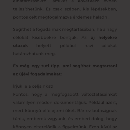
elhatározásokról, amiket a következő évben
teljesíthetünk. És csak szépen, kis lépésekben,
pontos célt megfogalmazva érdemes haladni.
Segíthet a fogadalmak megtartásában, ha a nagy
célokat kisebbekre bontjuk. Az
új helyekre
utazok
helyett például havi célokat
határozhatunk meg.
És még egy tuti tipp, ami segíthet megtartani
az újévi fogadalmakat:
Írjuk le a céljainkat!
Fontos, hogy a megfogadott változtatásainkat
valamilyen módon dokumentáljuk. Például azért,
mert könnyű elfelejteni őket. Bár ez butaságnak
tűnik, emberek vagyunk, és emberi dolog, hogy
könnyen elterelődik a figyelmünk. Ezen kívül az