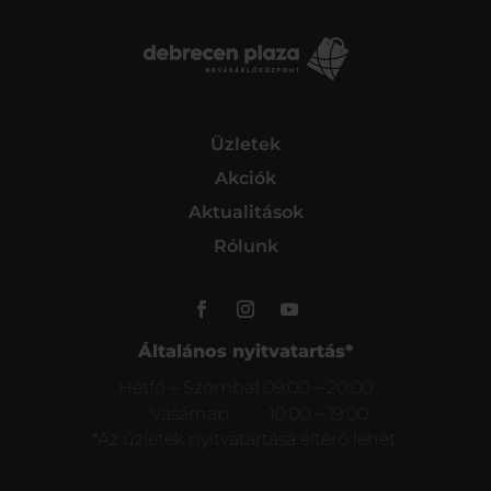
Üzletek
Akciók
Aktualitások
Rólunk
Általános nyitvatartás*
Hétfő – Szombat
09:00 – 20:00
Vasárnap
10:00 – 19:00
*Az üzletek nyitvatartása eltérő lehet.