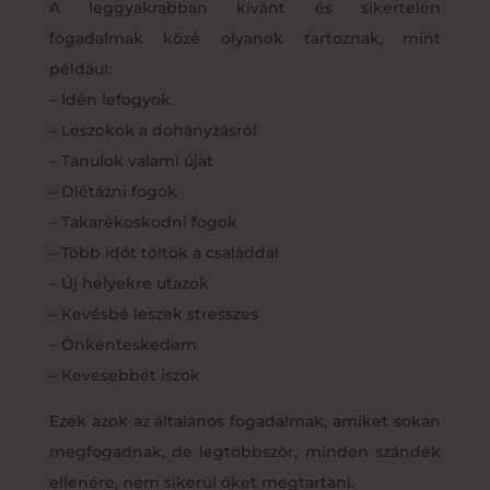
A leggyakrabban kívánt és sikertelen
fogadalmak közé olyanok tartoznak, mint
például:
– Idén lefogyok
– Leszokok a dohányzásról
– Tanulok valami újat
– Diétázni fogok
– Takarékoskodni fogok
– Több időt töltök a családdal
– Új helyekre utazok
– Kevésbé leszek stresszes
– Önkénteskedem
– Kevesebbet iszok
Ezek azok az általános fogadalmak, amiket sokan
megfogadnak, de legtöbbször, minden szándék
ellenére, nem sikerül őket megtartani.