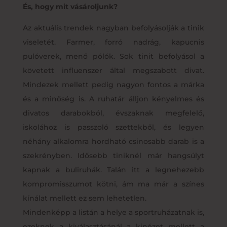
És, hogy mit vásároljunk?
Az aktuális trendek nagyban befolyásolják a tinik
viseletét. Farmer, forró nadrág, kapucnis
pulóverek, menő pólók. Sok tinit befolyásol a
követett influenszer által megszabott divat.
Mindezek mellett pedig nagyon fontos a márka
és a minőség is. A ruhatár álljon kényelmes és
divatos darabokból, évszaknak megfelelő,
iskolához is passzoló szettekből, és legyen
néhány alkalomra hordható csinosabb darab is a
szekrényben. Idősebb tiniknél már hangsúlyt
kapnak a buliruhák. Talán itt a legnehezebb
kompromisszumot kötni, ám ma már a színes
kínálat mellett ez sem lehetetlen.
Mindenképp a listán a helye a sportruházatnak is,
ezeknek a kiválasztásánál a kinézet mellett a