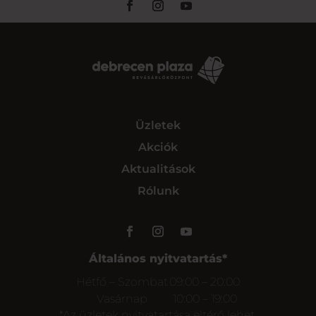
Üzletek
Akciók
Aktualitások
Rólunk
Általános nyitvatartás*
Hétfő – Szombat
09:00 – 20:00
Vasárnap
10:00 – 19:00
*Az üzletek nyitvatartása eltérő lehet.