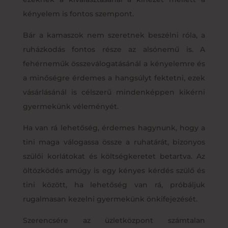
kényelem is fontos szempont.
Bár a kamaszok nem szeretnek beszélni róla, a
ruházkodás fontos része az alsónemű is. A
fehérneműk összeválogatásánál a kényelemre és
a minőségre érdemes a hangsúlyt fektetni, ezek
vásárlásánál is célszerű mindenképpen kikérni
gyermekünk véleményét.
Ha van rá lehetőség, érdemes hagynunk, hogy a
tini maga válogassa össze a ruhatárát, bizonyos
szülői korlátokat és költségkeretet betartva. Az
öltözködés amúgy is egy kényes kérdés szülő és
tini között, ha lehetőség van rá, próbáljuk
rugalmasan kezelni gyermekünk önkifejezését.
Szerencsére az üzletközpont számtalan