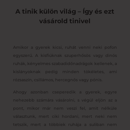
A tinik külön világ – Így és ezt
vásárold tinivel
Amikor a gyerek kicsi, ruhát venni neki pofon
egyszerű. A kisfiúknak szuperhősös vagy dinós
ruhák, kényelmes szabadidőnadrágok kellenek, a
kislányoknak pedig minden tökéletes, ami
rózsaszín, csillámos, hercegnős vagy pónis.
Ahogy azonban cseperedik a gyerek, egyre
nehezebb számára vásárolni, s végül eljön az a
pont, mikor már nem veszi fel, amit nélküle
választunk, mert ciki hordani, mert neki nem
tetszik, mert a többiek ruhája a suliban nem