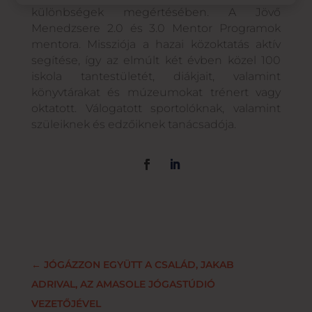
különbségek megértésében. A Jövő
Menedzsere 2.0 és 3.0 Mentor Programok
mentora. Missziója a hazai közoktatás aktív
segítése, így az elmúlt két évben közel 100
iskola tantestületét, diákjait, valamint
könyvtárakat és múzeumokat trénert vagy
oktatott. Válogatott sportolóknak, valamint
szüleiknek és edzőiknek tanácsadója.
←
JÓGÁZZON EGYÜTT A CSALÁD, JAKAB
ADRIVAL, AZ AMASOLE JÓGASTÚDIÓ
VEZETŐJÉVEL