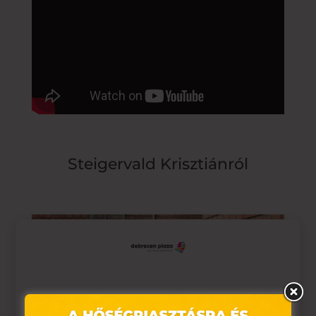
Steigervald Krisztiánról
Ez az oldal sütiket használ