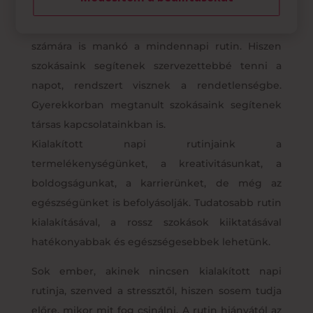
Természetesen nem csak a gyerekek, a felnőttek
számára is mankó a mindennapi rutin. Hiszen
szokásaink segítenek szervezettebbé tenni a
napot, rendszert visznek a rendetlenségbe.
Gyerekkorban megtanult szokásaink segítenek
társas kapcsolatainkban is.
Kialakított napi rutinjaink a
termelékenységünket, a kreativitásunkat, a
boldogságunkat, a karrierünket, de még az
egészségünket is befolyásolják. Tudatosabb rutin
kialakításával, a rossz szokások kiiktatásával
hatékonyabbak és egészségesebbek lehetünk.
Sok ember, akinek nincsen kialakított napi
rutinja, szenved a stressztől, hiszen sosem tudja
előre, mikor mit fog csinálni. A rutin hiányától az