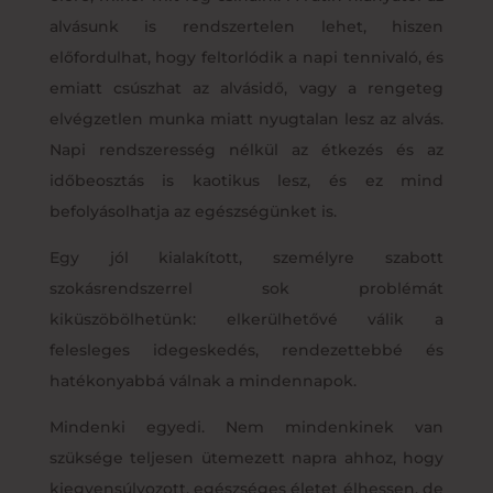
alvásunk is rendszertelen lehet, hiszen
előfordulhat, hogy feltorlódik a napi tennivaló, és
emiatt csúszhat az alvásidő, vagy a rengeteg
elvégzetlen munka miatt nyugtalan lesz az alvás.
Napi rendszeresség nélkül az étkezés és az
időbeosztás is kaotikus lesz, és ez mind
befolyásolhatja az egészségünket is.
Egy jól kialakított, személyre szabott
szokásrendszerrel sok problémát
kiküszöbölhetünk: elkerülhetővé válik a
felesleges idegeskedés, rendezettebbé és
hatékonyabbá válnak a mindennapok.
Mindenki egyedi. Nem mindenkinek van
szüksége teljesen ütemezett napra ahhoz, hogy
kiegyensúlyozott, egészséges életet élhessen, de