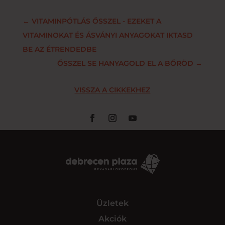
←
VITAMINPÓTLÁS ŐSSZEL - EZEKET A
VITAMINOKAT ÉS ÁSVÁNYI ANYAGOKAT IKTASD
BE AZ ÉTRENDEDBE
ŐSSZEL SE HANYAGOLD EL A BŐRÖD
→
VISSZA A CIKKEKHEZ
Üzletek
Akciók