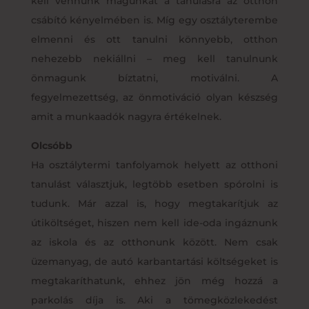
kell vennünk magunkat a tanulásra az otthon
csábító kényelmében is. Míg egy osztályterembe
elmenni és ott tanulni könnyebb, otthon
nehezebb nekiállni – meg kell tanulnunk
önmagunk bíztatni, motiválni. A
fegyelmezettség, az önmotiváció olyan készség
amit a munkaadók nagyra értékelnek.
Olcsóbb
Ha osztálytermi tanfolyamok helyett az otthoni
tanulást választjuk, legtöbb esetben spórolni is
tudunk. Már azzal is, hogy megtakarítjuk az
útiköltséget, hiszen nem kell ide-oda ingáznunk
az iskola és az otthonunk között. Nem csak
üzemanyag, de autó karbantartási költségeket is
megtakaríthatunk, ehhez jön még hozzá a
parkolás díja is. Aki a tömegközlekedést