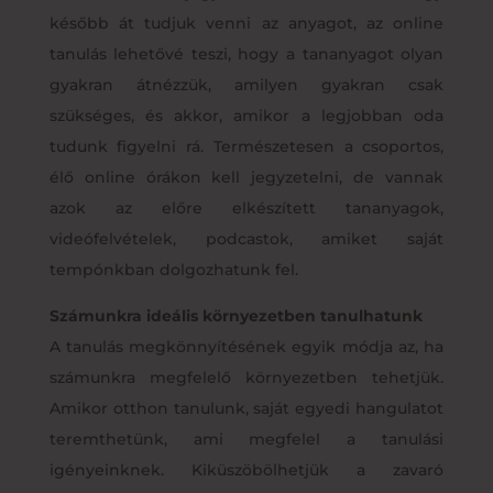
később át tudjuk venni az anyagot, az online
tanulás lehetővé teszi, hogy a tananyagot olyan
gyakran átnézzük, amilyen gyakran csak
szükséges, és akkor, amikor a legjobban oda
tudunk figyelni rá. Természetesen a csoportos,
élő online órákon kell jegyzetelni, de vannak
azok az előre elkészített tananyagok,
videófelvételek, podcastok, amiket saját
tempónkban dolgozhatunk fel.
Számunkra ideális környezetben tanulhatunk
A tanulás megkönnyítésének egyik módja az, ha
számunkra megfelelő környezetben tehetjük.
Amikor otthon tanulunk, saját egyedi hangulatot
teremthetünk, ami megfelel a tanulási
igényeinknek. Kiküszöbölhetjük a zavaró