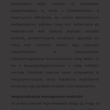
elérésében segít, hanem új készségek
elsajátításában is, amik a későbbiekben a
hasznunkra válhatnak. Az online tanulmányok
befejezéséhez például meg kell ismernünk és
használnunk kell számos digitális tanulási
eszközt, tartalomkezelő rendszert, appokat, és
meg kell tudnunk oldani egy alapvető
hibaelhárítást is. Megtanulunk
többedmagunkkal kommunikálni még akkor is,
ha a beszélgetőpartnereink a világ túlfelén
vannak. Emellett számos olyan programot is
megismerhetünk, amik hatékony eszközeink
lehetnek egy későbbi virtuális munkaterületen.
Megtanulhatjuk önmagunkat motiválni
Az online tanulás legnehezebb dolga az, hogy rá