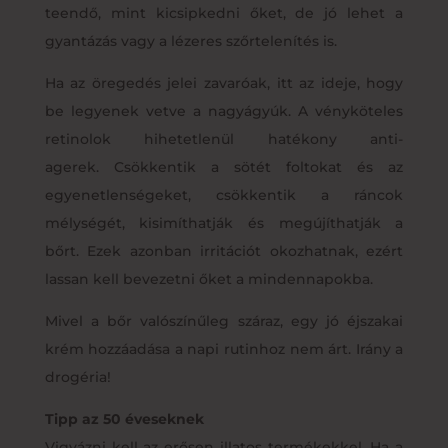
teendő, mint kicsipkedni őket, de jó lehet a
gyantázás vagy a lézeres szőrtelenítés is.
Ha az öregedés jelei zavaróak, itt az ideje, hogy
be legyenek vetve a nagyágyúk. A vényköteles
retinolok hihetetlenül hatékony anti-
agerek. Csökkentik a sötét foltokat és az
egyenetlenségeket, csökkentik a ráncok
mélységét, kisimíthatják és megújíthatják a
bőrt. Ezek azonban irritációt okozhatnak, ezért
lassan kell bevezetni őket a mindennapokba.
Mivel a bőr valószínűleg száraz, egy jó éjszakai
krém hozzáadása a napi rutinhoz nem árt. Irány a
drogéria!
Tipp az 50 éveseknek
Vigyázni kell az erősen illatos termékekkel. Ha a