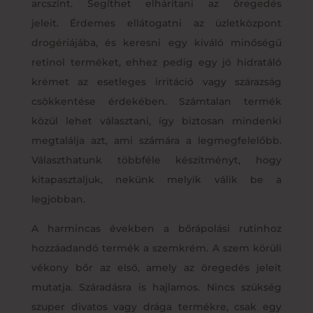
arcszínt. Segíthet elhárítani az öregedés
jeleit. Érdemes ellátogatni az üzletközpont
drogériájába, és keresni egy kiváló minőségű
retinol terméket, ehhez pedig egy jó hidratáló
krémet az esetleges irritáció vagy szárazság
csökkentése érdekében. Számtalan termék
közül lehet választani, így biztosan mindenki
megtalálja azt, ami számára a legmegfelelőbb.
Választhatunk többféle készítményt, hogy
kitapasztaljuk, nekünk melyik válik be a
legjobban.
A harmincas években a bőrápolási rutinhoz
hozzáadandó termék a szemkrém. A szem körüli
vékony bőr az első, amely az öregedés jeleit
mutatja. Száradásra is hajlamos. Nincs szükség
szuper divatos vagy drága termékre, csak egy