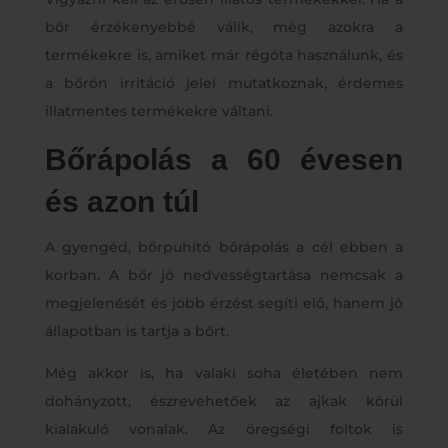
bőr érzékenyebbé válik, még azokra a
termékekre is, amiket már régóta használunk, és
a bőrön irritáció jelei mutatkoznak, érdemes
illatmentes termékekre váltani.
Bőrápolás a 60 évesen
és azon túl
A gyengéd, bőrpuhító bőrápolás a cél ebben a
korban. A bőr jó nedvességtartása nemcsak a
megjelenését és jobb érzést segíti elő, hanem jó
állapotban is tartja a bőrt.
Még akkor is, ha valaki soha életében nem
dohányzott, észrevehetőek az ajkak körül
kialakuló vonalak. Az öregségi foltok is