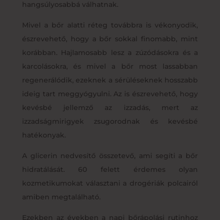
hangsúlyosabbá válhatnak.
Mivel a bőr alatti réteg továbbra is vékonyodik,
észrevehető, hogy a bőr sokkal finomabb, mint
korábban. Hajlamosabb lesz a zúzódásokra és a
karcolásokra, és mivel a bőr most lassabban
regenerálódik, ezeknek a sérüléseknek hosszabb
ideig tart meggyógyulni. Az is észrevehető, hogy
kevésbé jellemző az izzadás, mert az
izzadságmirigyek zsugorodnak és kevésbé
hatékonyak.
A glicerin nedvesítő összetevő, ami segíti a bőr
hidratálását. 60 felett érdemes olyan
kozmetikumokat választani a drogériák polcairól
amiben megtalálható.
Ezekben az években a napi bőrápolási rutinhoz