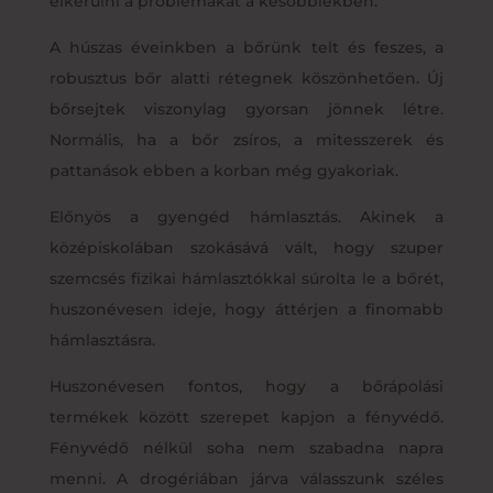
elkerülni a problémákat a későbbiekben.
A húszas éveinkben a bőrünk telt és feszes, a
robusztus bőr alatti rétegnek köszönhetően. Új
bőrsejtek viszonylag gyorsan jönnek létre.
Normális, ha a bőr zsíros, a mitesszerek és
pattanások ebben a korban még gyakoriak.
Előnyös a gyengéd hámlasztás. Akinek a
középiskolában szokásává vált, hogy szuper
szemcsés fizikai hámlasztókkal súrolta le a bőrét,
huszonévesen ideje, hogy áttérjen a finomabb
hámlasztásra.
Huszonévesen fontos, hogy a bőrápolási
termékek között szerepet kapjon a fényvédő.
Fényvédő nélkül soha nem szabadna napra
menni. A drogériában járva válasszunk széles