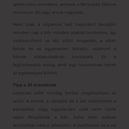
spektrumú terméket, aminek a fényvédő faktora
minimum 30 vagy annál nagyobb.
Nem csak a vízparton kell használni! Kerüljön
minden nap a bőr minden szabad területére, így
csökkenthető az idő előtti öregedés, a sötét
foltok és az egyenetlen bőrszín, valamint a
bőrrák kialakulásának kockázata. Ez a
legfontosabb dolog, amit egy huszonéves tehet
az egészséges bőrért.
Tipp a 20 éveseknek
Lefekvés előtt mindig fontos megtisztítani az
arcot. A smink, a verejték és a zsír eltömítheti a
pórusokat, vagy egyszerűen csak nem tűnik
olyan fényesnek a bőr. Soha nem szabad
arctisztítás nélkül lefeküdni. A tisztítószer és a víz