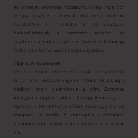
az arcolajat érdemes hozzáadni. Főleg, ha a bőr
tompa fényű és száraznak tűnő, még finoman
hámlasztva és hidratálva is. Az arcolajok
helyreállíthatják a harmatos arcbőrt, és
segítenek a nedvességben is. Érdemes illatanyag
nélküli márkát választani érzékeny bőrre.
Tipp a 60 éveseknek
Védjük bőrünk természetes gátját: ne vegyünk
túl forró zuhanyokat, vagy ne ázzunk túl sokáig a
kádban, mert kiszáríthatja a bőrt. Érdemes
kihagyni a reggeli tisztítást. A túl gyakran végzett
tisztítás is kiszáríthatja a bőrt. Csak egy kis víz
megteszi. A másik jó alternatíva a hidratáló,
alkoholmentes alapú festék, például a micellás
víz.