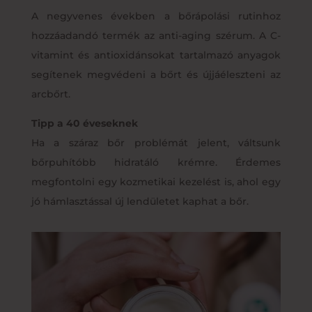
A negyvenes években a bőrápolási rutinhoz
hozzáadandó termék az anti-aging szérum. A C-
vitamint és antioxidánsokat tartalmazó anyagok
segítenek megvédeni a bőrt és újjáéleszteni az
arcbőrt.
Tipp a 40 éveseknek
Ha a száraz bőr problémát jelent, váltsunk
bőrpuhítóbb hidratáló krémre. Érdemes
megfontolni egy kozmetikai kezelést is, ahol egy
jó hámlasztással új lendületet kaphat a bőr.