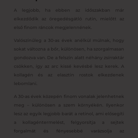
A legjobb, ha ebben az időszakban már
elkezdődik az öregedésgátló rutin, mielőtt az
első finom ráncok megjelennének.
Valószínűleg a 30-as évek anélkül múlnak, hogy
sokat változna a bőr, különösen, ha szorgalmasan
gondozva van. De a felszín alatt néhány zsírraktár
csökken, így az arc kissé kevésbé lesz kerek. A
kollagén és az elasztin rostok elkezdenek
lebomlani.
A 30-as évek közepén finom vonalak jelenhetnek
meg – különösen a szem környékén. Ilyenkor
lesz az egyik legjobb barát a retinol, ami elősegíti
a kollagéntermelést, felgyorsítja a sejtek
forgalmát és fényesebbé varázsolja az