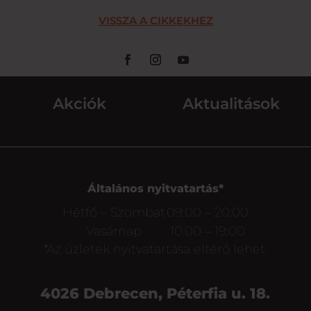
VISSZA A CIKKEKHEZ
Akciók
Aktualitások
Általános nyitvatartás*
Hétfő – Szombat
09:00 – 20:00
Vasárnap
10:00 – 19:00
*Az üzletek nyitvatartása eltérő lehet.
4026 Debrecen, Péterfia u. 18.