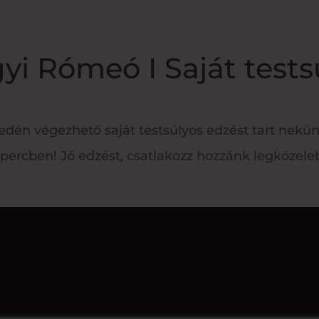
yi Rómeó I Saját tests
edén végezhető saját testsúlyos edzést tart nekü
 percben! Jó edzést, csatlakozz hozzánk legközeleb