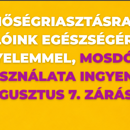
az oldal sütiket használ
ldalunkon „cookie"-kat (továbbiakban „süti") alkalmazunk. Ezek 
ok, melyek információt tárolnak webes böngészőjében. Ehhez 
ájárulása szükséges.
ütiket" az elektronikus hírközlésről szóló 2003. évi C. törvén
tronikus kereskedelmi szolgáltatások, az információs társadal