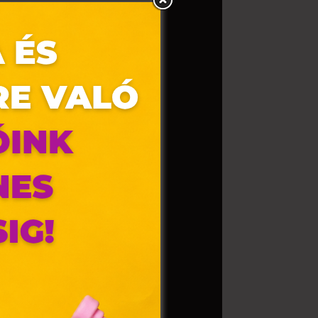
olyan
az Ön
y, az
ommal