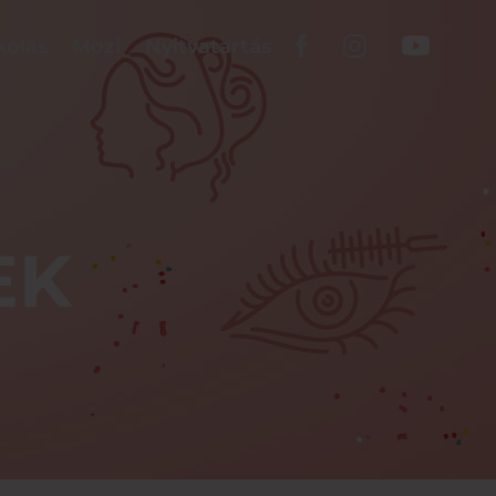
kolás
Mozi
Nyitvatartás
EK