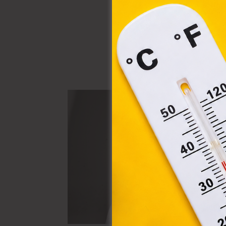
össz
törvé
webl
hasz
eszkö