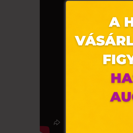
Ez 
Webo
fájl
hozz
A „s
elek