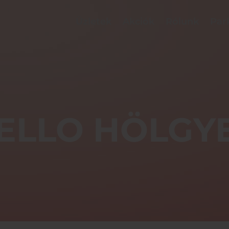
Üzletek
Akciók
Rólunk
Par
ELLO HÖLGY