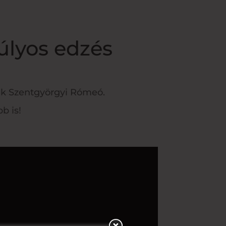
úlyos edzés
nk Szentgyörgyi Rómeó.
b is!