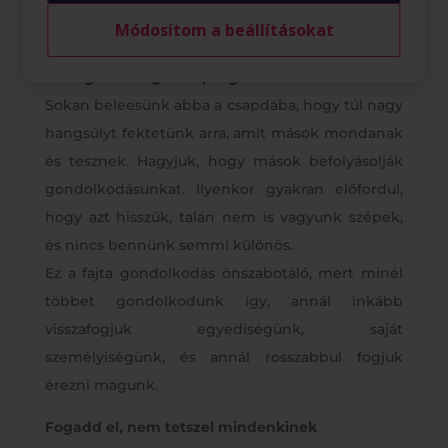
Módosítom a beállításokat
Ne tagadd meg a szépséged mások miatt
Sokan beleesünk abba a csapdába, hogy túl nagy
hangsúlyt fektetünk arra, amit mások mondanak
és tesznek. Hagyjuk, hogy mások befolyásolják
gondolkodásunkat. Ilyenkor gyakran előfordul,
hogy azt hisszük, talán nem is vagyunk szépek,
és nincs bennünk semmi különös.
Ez a fajta gondolkodás önszabotáló, mert minél
többet gondolkodunk így, annál inkább
visszafogjuk egyediségünk, saját
személyiségünk, és annál rosszabbul fogjuk
érezni magunk.
Fogadd el, nem tetszel mindenkinek