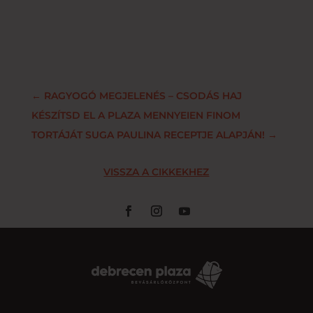
←
RAGYOGÓ MEGJELENÉS – CSODÁS HAJ
KÉSZÍTSD EL A PLAZA MENNYEIEN FINOM
TORTÁJÁT SUGA PAULINA RECEPTJE ALAPJÁN!
→
VISSZA A CIKKEKHEZ