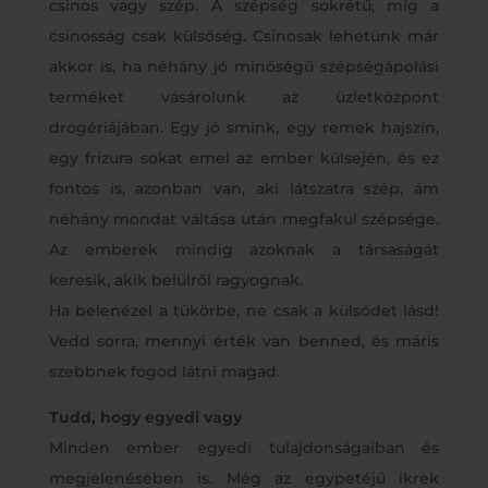
csinos vagy szép. A szépség sokrétű, míg a
csinosság csak külsőség. Csinosak lehetünk már
akkor is, ha néhány jó minőségű szépségápolási
terméket vásárolunk az üzletközpont
drogériájában. Egy jó smink, egy remek hajszín,
egy frizura sokat emel az ember külsején, és ez
fontos is, azonban van, aki látszatra szép, ám
néhány mondat váltása után megfakul szépsége.
Az emberek mindig azoknak a társaságát
keresik, akik belülről ragyognak.
Ha belenézel a tükörbe, ne csak a külsődet lásd!
Vedd sorra, mennyi érték van benned, és máris
szebbnek fogod látni magad.
Tudd, hogy egyedi vagy
Minden ember egyedi tulajdonságaiban és
megjelenésében is. Még az egypetéjű ikrek