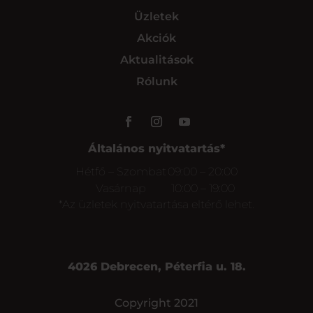
Üzletek
Akciók
Aktualitások
Rólunk
Általános nyitvatartás*
Hétfő – Szombat
09:00 – 20:00
Vasárnap
10:00 – 19:00
*Az üzletek nyitvatartása eltérő lehet.
4026 Debrecen, Péterfia u. 18.
Copyright 2021