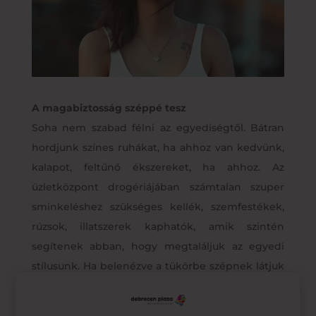
A magabiztosság széppé tesz
Soha nem szabad félni az egyediségtől. Bátran
hordjunk színes ruhákat, ha ahhoz van kedvünk,
kalapot, feltűnő ékszereket, ha ahhoz. Az
üzletközpont drogériájában számtalan szuper
sminkeléshez szükséges kellék, szemfestékek,
rúzsok, illatszerek kaphatók, amik szintén
segítenek abban, hogy megtaláljuk az egyedi
stílusunk. Ha belenézve a tükörbe szépnek látjuk
magunk, az önbizalmunk megnő. A magabiztos
emberek pedig mindig ragyognak.