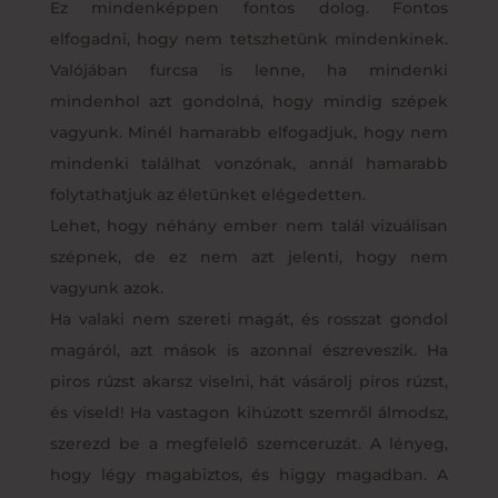
Ez mindenképpen fontos dolog. Fontos
elfogadni, hogy nem tetszhetünk mindenkinek.
Valójában furcsa is lenne, ha mindenki
mindenhol azt gondolná, hogy mindig szépek
vagyunk. Minél hamarabb elfogadjuk, hogy nem
mindenki találhat vonzónak, annál hamarabb
folytathatjuk az életünket elégedetten.
Lehet, hogy néhány ember nem talál vizuálisan
szépnek, de ez nem azt jelenti, hogy nem
vagyunk azok.
Ha valaki nem szereti magát, és rosszat gondol
magáról, azt mások is azonnal észreveszik. Ha
piros rúzst akarsz viselni, hát vásárolj piros rúzst,
és viseld! Ha vastagon kihúzott szemről álmodsz,
szerezd be a megfelelő szemceruzát. A lényeg,
hogy légy magabiztos, és higgy magadban. A