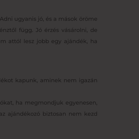
 Adni ugyanis jó, és a mások öröme
ztől függ. Jó érzés vásárolni, de
em attól lesz jobb egy ajándék, ha
ándékot kapunk, aminek nem igazán
ációkat, ha megmondjuk egyenesen,
s az ajándékozó biztosan nem kezd