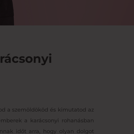
arácsonyi
lod a szemöldököd és kimutatod az
z emberek a karácsonyi rohanásban
nnak időt arra, hogy olyan dolgot