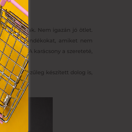
VIII.
. Azon
ütik"
egyéb
k.
i ajándéknak. Nem igazán jó ötlet.
zokat az ajándékokat, amiket nem
rről szól. A karácsony a szereteté,
k.
y saját kezűleg készített dolog is,