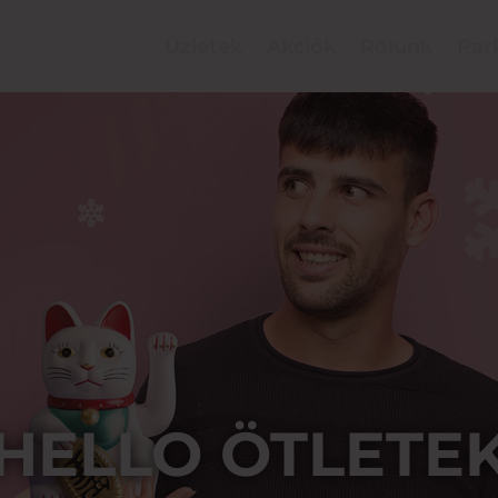
Üzletek
Akciók
Rólunk
Par
HELLO ÖTLETE