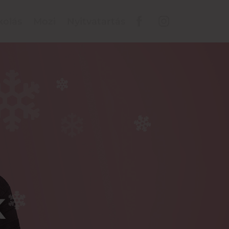
kolás
Mozi
Nyitvatartás
K