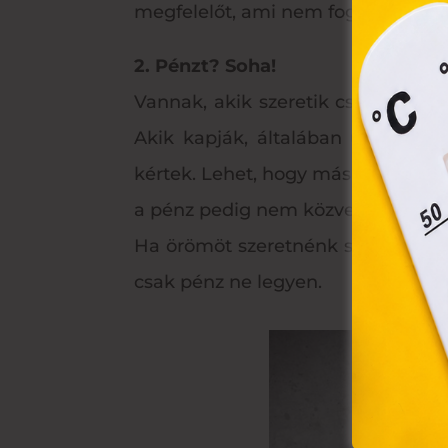
össz
megfelelőt, ami nem fog csalódást
törvé
webl
2. Pénzt? Soha!
hasz
eszkö
Vannak, akik szeretik csökkenteni
Akik kapják, általában ugyanann
kértek. Lehet, hogy más alkalomkor
a pénz pedig nem közvetít intimitá
Ha örömöt szeretnénk szerezni, min
csak pénz ne legyen.