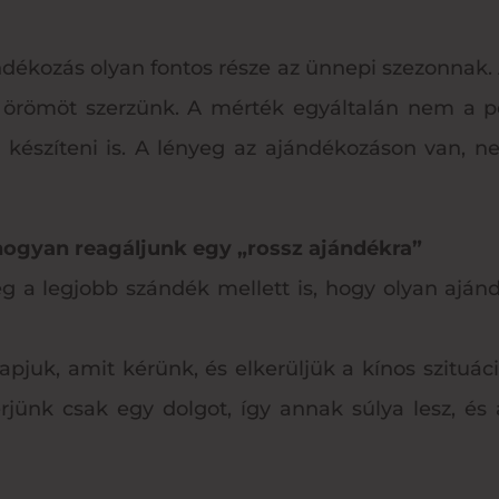
dékozás olyan fontos része az ünnepi szezonnak.
örömöt szerzünk. A mérték egyáltalán nem a pén
 készíteni is. A lényeg az ajándékozáson van, n
 hogyan reagáljunk egy „rossz ajándékra”
ég a legjobb szándék mellett is, hogy olyan aj
apjuk, amit kérünk, és elkerüljük a kínos szitu
rjünk csak egy dolgot, így annak súlya lesz, é