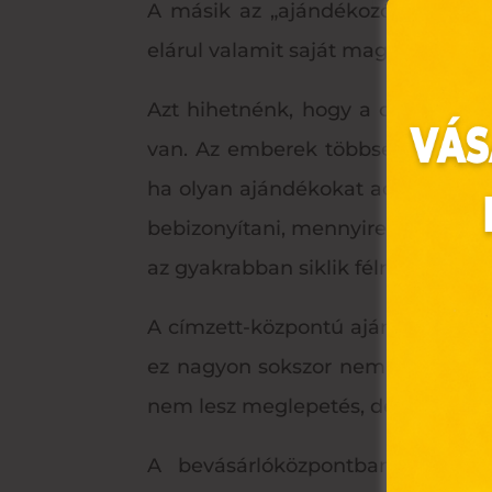
A másik az „ajándékozó-központú”
elárul valamit saját magáról.
Azt hihetnénk, hogy a címzett-k
van. Az emberek többsége az ajá
ha olyan ajándékokat adunk, ami 
bebizonyítani, mennyire ismerünk 
az gyakrabban siklik félre.
Ez 
A címzett-központú ajándékokkal u
Webo
ez nagyon sokszor nem sikerül. Il
fájl
hozz
nem lesz meglepetés, de igazából 
A „s
A bevásárlóközpontban számtal
elek