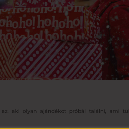
 az, aki olyan ajándékot próbál találni, ami t