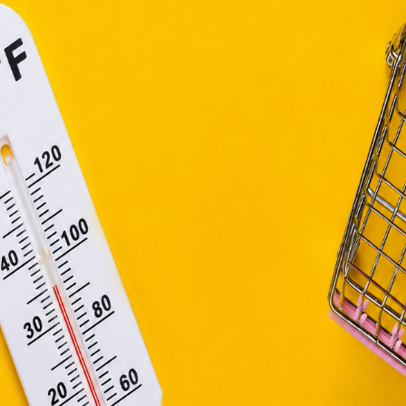
efüggő szolgáltatások egyes kérdéseiről szóló 2001. évi C
 okozni.
ny, valamint az Európai Unió előírásainak megfelelően használjuk
apoknak, melyek az Európai Unió országain belül működnek, a „s
nálatához, és ezeknek a felhasználó számítógépén vagy 
zén történő tárolásához a felhasználók hozzájárulását kell kérniü
 a kockázatot azzal, hogy pénzt adnak karácsony
yira nem értékelik karácsonyra a pénzt, mint a
 jó ötlet pénzt adni, de a karácsony igazából nem e
Elfogadom
st, lelki közelséget. Személytelen és hideg ajándé
Módosítom a beállításokat
denképpen adjunk valamit. Ez lehet vásárolt, vag