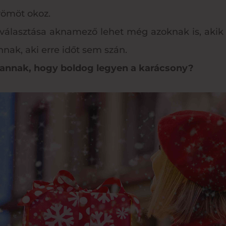
römöt okoz.
választása aknamező lehet még azoknak is, akik 
nnak, aki erre időt sem szán.
sa annak, hogy boldog legyen a karácsony?