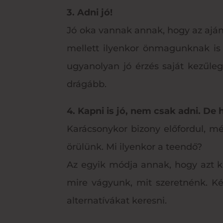
3. Adni jó!
Jó oka vannak annak, hogy az aján
mellett ilyenkor önmagunknak is 
ugyanolyan jó érzés saját kezűleg
drágább.
4. Kapni is jó, nem csak adni. De
Karácsonykor bizony előfordul, m
örülünk. Mi ilyenkor a teendő?
Az egyik módja annak, hogy azt k
mire vágyunk, mit szeretnénk. Ké
alternatívákat keresni.