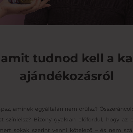
 amit tudnod kell a k
ajándékozásról
 kapsz, aminek egyáltalán nem örülsz? Összeránco
t színlelsz? Bizony gyakran előfordul, hogy a
ert sokak szerint venni kötelező – és nem szá