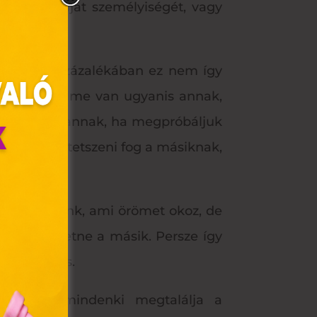
krözi a saját személyiségét, vagy
tek nagy százalékában ez nem így
gyobb értelme van ugyanis annak,
nket, mint annak, ha megpróbáljuk
ljuk,
hogy tetszeni fog a másiknak,
mit adhatnánk, ami örömet okoz, de
olyan
, mit szeretne a másik. Persze így
az Ön
 meglepetés.
y, az
biztosan mindenki megtalálja a
ommal