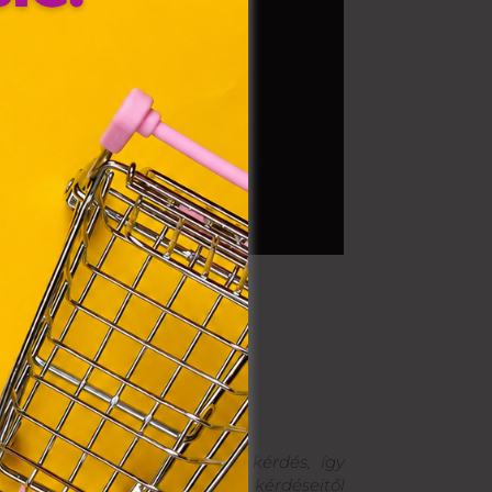
az Ön
y, az
ommal
VIII.
. Azon
ütik"
egyéb
k.
ágírója. Számára nincs kínos kérdés, így
koronázatlan királyának. A kérdéseitől