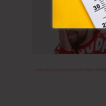
←
LESD EL SUGA PAULINA KEDVENC MÉZES