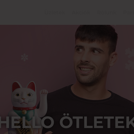
Üzletek
Akciók
Rólunk
Par
HELLO ÖTLETE