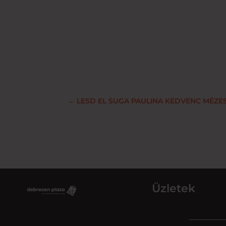
←
LESD EL SUGA PAULINA KEDVENC MÉZES
Üzletek