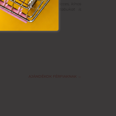
ek egyaránt leblokkolnak. A vicces, kínos
unalmas kérdései néha a tabukat is
AJÁNDÉKOK FÉRFIAKNAK
→