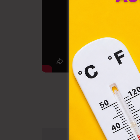
fájl
hozz
A „s
elek
össz
törvé
webl
hasz
eszkö