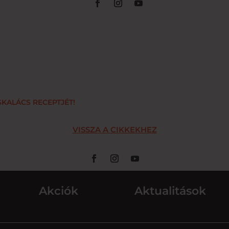
KALÁCS RECEPTJÉT!
VISSZA A CIKKEKHEZ
Akciók
Aktualitások