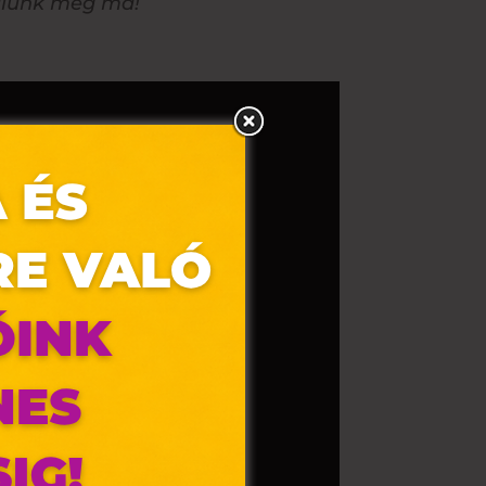
nálunk még ma!
olyan