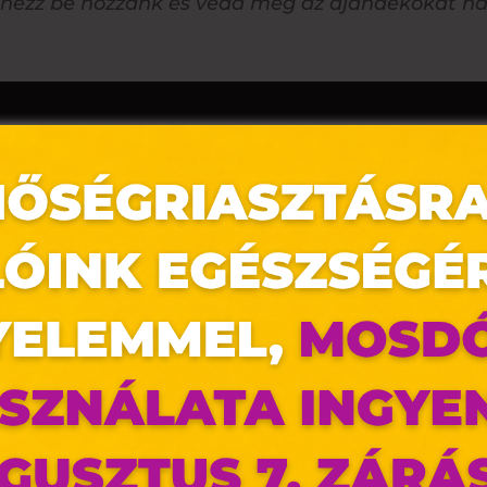
, nézz be hozzánk és vedd meg az ajándékokat 
az oldal sütiket használ
ldalunkon „cookie"-kat (továbbiakban „süti") alkalmazunk. Ezek 