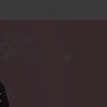
kolás
Mozi
Nyitvatartás
K