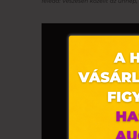
feledd:
Vészesen közelít az ünnep
Ez 
Webo