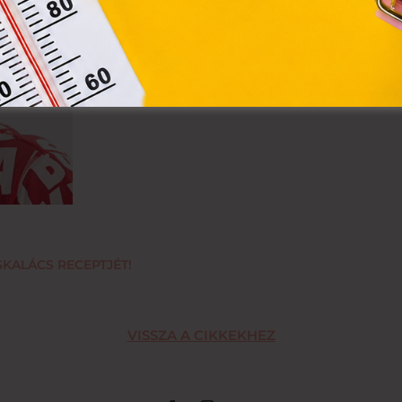
gyakran celebek és közéleti személyiség
vagy provokatív, de semmikép sem 
döntögetik.
KALÁCS RECEPTJÉT!
VISSZA A CIKKEKHEZ