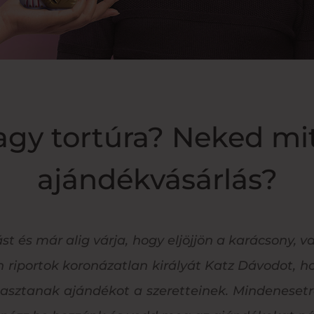
agy tortúra? Neked mit
ajándékvásárlás?
ást és már alig várja, hogy eljöjjön a karácsony,
 riportok koronázatlan királyát Katz Dávodot, ho
asztanak ajándékot a szeretteinek.
Mindenesetre