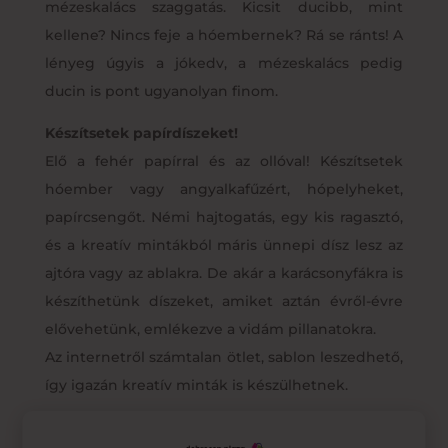
mézeskalács szaggatás. Kicsit ducibb, mint
kellene? Nincs feje a hóembernek? Rá se ránts! A
lényeg úgyis a jókedv, a mézeskalács pedig
ducin is pont ugyanolyan finom.
Készítsetek papírdíszeket!
Elő a fehér papírral és az ollóval! Készítsetek
hóember vagy angyalkafűzért, hópelyheket,
papírcsengőt. Némi hajtogatás, egy kis ragasztó,
és a kreatív mintákból máris ünnepi dísz lesz az
ajtóra vagy az ablakra. De akár a karácsonyfákra is
készíthetünk díszeket, amiket aztán évről-évre
elővehetünk, emlékezve a vidám pillanatokra.
Az internetről számtalan ötlet, sablon leszedhető,
így igazán kreatív minták is készülhetnek.
Pattogtassatok kukoricát!