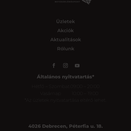
Üzletek
Akciók
Aktualitások
Rólunk
Általános nyitvatartás*
Hétfő – Szombat
09:00 – 20:00
Vasárnap
10:00 – 19:00
*Az üzletek nyitvatartása eltérő lehet.
4026 Debrecen, Péterfia u. 18.