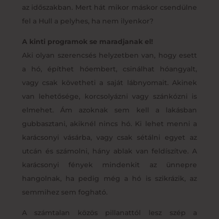
az időszakban. Mert hát mikor máskor csendülne
fel a Hull a pelyhes, ha nem ilyenkor?
A kinti programok se maradjanak el!
Aki olyan szerencsés helyzetben van, hogy esett
a hó, építhet hóembert, csinálhat hóangyalt,
vagy csak követheti a saját lábnyomait. Akinek
van lehetősége, korcsolyázni vagy szánkózni is
elmehet. Ám azoknak sem kell a lakásban
gubbasztani, akiknél nincs hó. Ki lehet menni a
karácsonyi vásárba, vagy csak sétálni egyet az
utcán és számolni, hány ablak van feldíszítve. A
karácsonyi fények mindenkit az ünnepre
hangolnak, ha pedig még a hó is szikrázik, az
semmihez sem fogható.
A számtalan közös pillanattól lesz szép a