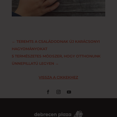
←
TEREMTS A CSALÁDODNAK ÚJ KARÁCSONYI
HAGYOMÁNYOKAT
5 TERMÉSZETES MÓDSZER, HOGY OTTHONUNK
ÜNNEPILLATÚ LEGYEN
→
VISSZA A CIKKEKHEZ