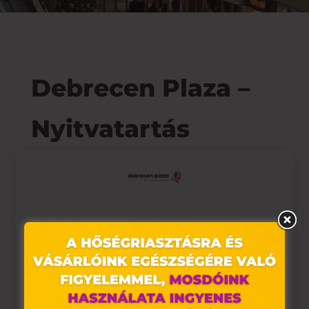
Debrecen Plaza –
Nyitvatartás
A Debrecen Plaza általános nyitvatartása:
Hétfőtől-Szombatig: 9:00 – 20:00
Vasárnap: 10:00 – 19:00
Ez az oldal sütiket használ
Az üzletek egyedi nyitvatartásáért kattints
az üzletkeresőre!
Weboldalunkon „cookie"-kat (továbbiakban „süti")
alkalmazunk. Ezek olyan fájlok, melyek információt
tárolnak webes böngészőjében. Ehhez az Ön
Üzletkereső
hozzájárulása szükséges.