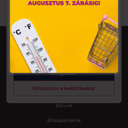
A „sütiket" az elektronikus hírközlésről szóló 2003. évi C.
törvény, az elektronikus kereskedelmi szolgáltatások, az
információs társadalommal összefüggő szolgáltatások
egyes kérdéseiről szóló 2001. évi CVIII. törvény, valamint
az Európai Unió előírásainak megfelelően használjuk.
Azon weblapoknak, melyek az Európai Unió országain
belül működnek, a „sütik" használatához, és ezeknek a
felhasználó számítógépén vagy egyéb eszközén történő
tárolásához a felhasználók hozzájárulását kell kérniük.
Üzletek
Elfogadom
Akciók
Aktualitások
Módosítom a beállításokat
Rólunk
Állásajánlatok