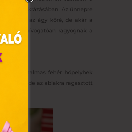
gősorok szikrázásában. Az ünnepre
ablakokba, az ágy köré, de akár a
 ha otthon hívogatóan ragyognak a
nnak, ha hatalmas fehér hópelyhek
díszekkel, de az ablakra ragasztott
olyan
jó együtt.
az Ön
y, az
ommal