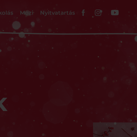
kolás
Mozi
Nyitvatartás
K