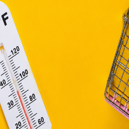
efüggő szolgáltatások egyes kérdéseiről szóló 2001. évi C
ny, valamint az Európai Unió előírásainak megfelelően használjuk
apoknak, melyek az Európai Unió országain belül működnek, a „s
nálatához, és ezeknek a felhasználó számítógépén vagy 
zén történő tárolásához a felhasználók hozzájárulását kell kérniü
Elfogadom
Módosítom a beállításokat