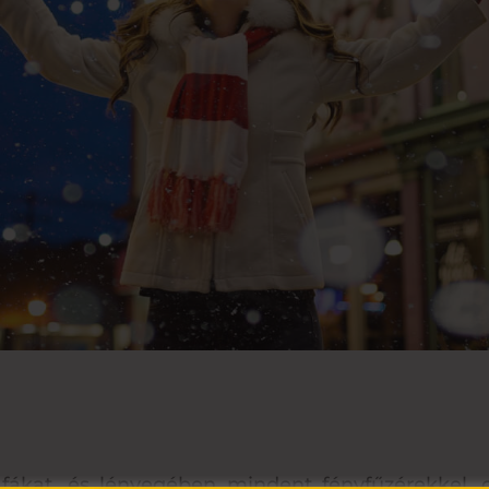
 fákat, és lényegében mindent fényfűzérekkel, 