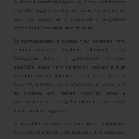
A lényeg mindenképpen az, hogy egészséges
mértékű legyen az okos eszközök használata, és
azok ne vonják el a gyerektől a megfelelő
mennyiségű mozgást, sem az alvást.
Ez természetesen a hosszú nyár folyamán nem
mindig egyszerű. Gyakran előfordul, hogy
túlságosan lekötik a gyerekeket az okos
eszközök, ezért nem hajlandók például a friss
levegőre menni. Ilyenkor el kell venni tőlük a
tabletet, telefont, de alternatívaként bevethető
az okosóra, ami remek ösztönző lehet a
gyerekeknek arra, hogy felkeljenek a kanapéról
és aktívabbak legyenek.
A többféle színben és formában, különböző
funkciókkal ellátott okos eszközök arra ösztönzik