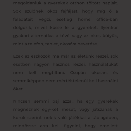
megoldaniuk a gyerekek otthon töltött napjait.
Sok szülőnek okoz fejfájást, hogy míg ő a
feladatait végzi, esetleg home office-ban
dolgozik, mivel kösse le a gyereket. Ilyenkor
gyakori alternatíva a tévé vagy az okos kütyük,
mint a telefon, tablet, okosóra bevetése.
Ezek az eszközök ma már az életünk részei, sok
esetben nagyon hasznos részei, használatukat
nem kell megtiltani. Csupán okosan, és
semmiképpen nem mértéktelenül kell használni
őket.
Nincsen semmi baj azzal, ha egy gyerekek
megnéznek egy-két mesét, vagy játszanak a
koruk szerint nekik való játékkal a táblagépen,
mindössze arra kell figyelni, hogy emellett