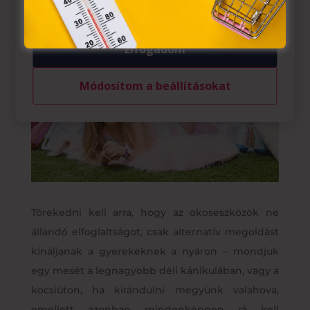
Elfogadom
Módosítom a beállításokat
Törekedni kell arra, hogy az okoseszközök ne
állandó elfoglaltságot, csak alternatív megoldást
kínáljanak a gyerekeknek a nyáron – mondjuk
egy mesét a legnagyobb déli kánikulában, vagy a
kocsiúton, ha kirándulni megyünk valahova,
emellett azonban mindenképpen rá kell