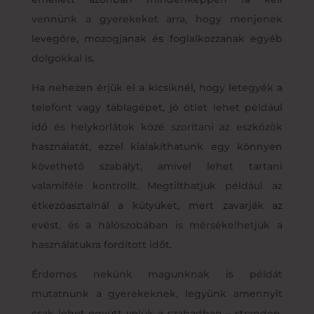
vennünk a gyerekeket arra, hogy menjenek
levegőre, mozogjanak és foglalkozzanak egyéb
dolgokkal is.
Ha nehezen érjük el a kicsiknél, hogy letegyék a
telefont vagy táblagépet, jó ötlet lehet például
idő és helykorlátok közé szorítani az eszközök
használatát, ezzel kialakíthatunk egy könnyen
követhető szabályt, amivel lehet tartani
valamiféle kontrollt. Megtilthatjuk például az
étkezőasztalnál a kütyüket, mert zavarják az
evést, és a hálószobában is mérsékelhetjük a
használatukra fordított időt.
Érdemes nekünk magunknak is példát
mutatnunk a gyerekeknek, legyünk amennyit
csak lehet együtt velük a szabadban – strandon,