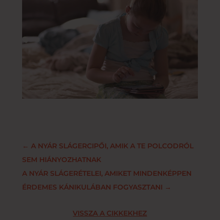
←
A NYÁR SLÁGERCIPŐI, AMIK A TE POLCODRÓL
SEM HIÁNYOZHATNAK
A NYÁR SLÁGERÉTELEI, AMIKET MINDENKÉPPEN
ÉRDEMES KÁNIKULÁBAN FOGYASZTANI
→
VISSZA A CIKKEKHEZ