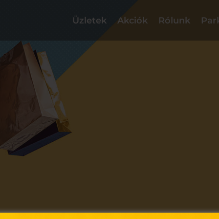
Üzletek
Akciók
Rólunk
Par