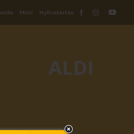
kolás
Mozi
Nyitvatartás
ALDI