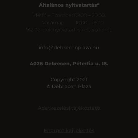
Általános nyitvatartás*
Hétfő – Szombat
09:00 – 20:00
Vasárnap
10:00 – 19:00
*Az üzletek nyitvatartása eltérő lehet.
info@debrecenplaza.hu
4026 Debrecen, Péterfia u. 18.
Copyright 2021
© Debrecen Plaza
Adatkezelési tájékoztató
Energetikai jelentés