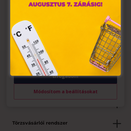

Nincs megadva
A „sütiket" az elektronikus hírközlésről szóló 2003. évi C.
törvény, az elektronikus kereskedelmi szolgáltatások, az

Weboldal
információs társadalommal összefüggő szolgáltatások
egyes kérdéseiről szóló 2001. évi CVIII. törvény, valamint
az Európai Unió előírásainak megfelelően használjuk.
Azon weblapoknak, melyek az Európai Unió országain
belül működnek, a „sütik" használatához, és ezeknek a
felhasználó számítógépén vagy egyéb eszközén történő
tárolásához a felhasználók hozzájárulását kell kérniük.
Az üzletről
Elfogadom
Elfogadott fizetési eszközök
Módosítom a beállításokat
Saját szolgáltatások
Törzsvásárlói rendszer