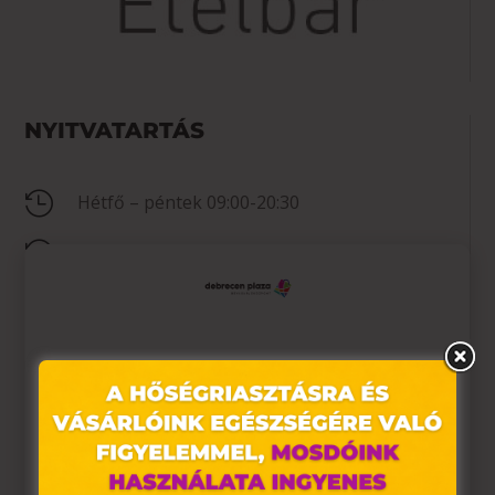
NYITVATARTÁS

Hétfő – péntek 09:00-20:30

Szombat 09:00-20:30

Vasárnap 09:00-20:30
Ez az oldal sütiket használ
KAPCSOLAT
Weboldalunkon „cookie"-kat (továbbiakban „süti")
alkalmazunk. Ezek olyan fájlok, melyek információt

Nincs megadva
tárolnak webes böngészőjében. Ehhez az Ön
hozzájárulása szükséges.