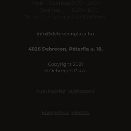
Hétfő – Szombat
09:00 – 20:00
Vasárnap
10:00 – 19:00
*Az üzletek nyitvatartása eltérő lehet.
info@debrecenplaza.hu
4026 Debrecen, Péterfia u. 18.
Copyright 2021
© Debrecen Plaza
Adatkezelési tájékoztató
Energetikai jelentés