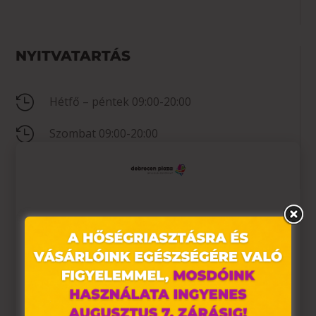
NYITVATARTÁS

Hétfő – péntek 09:00-20:00

Szombat 09:00-20:00

Vasárnap 10:00-19:00
KAPCSOLAT
Ez az oldal sütiket használ
Weboldalunkon „cookie"-kat (továbbiakban „süti")

+36 30 140 0752
alkalmazunk. Ezek olyan fájlok, melyek információt
tárolnak webes böngészőjében. Ehhez az Ön

hu.debrecen-plaza@pandora.net
hozzájárulása szükséges.