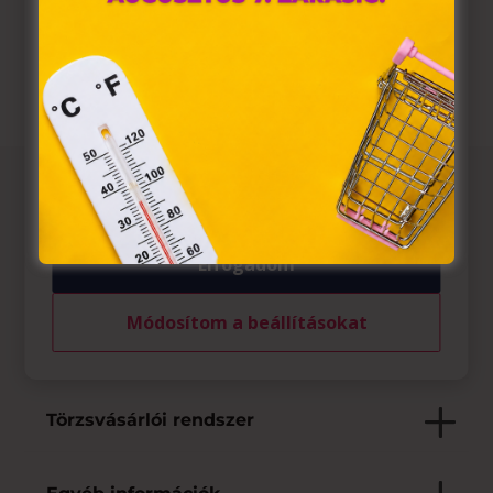
A „sütiket" az elektronikus hírközlésről szóló 2003. évi C.

Weboldal
törvény, az elektronikus kereskedelmi szolgáltatások, az
információs társadalommal összefüggő szolgáltatások
egyes kérdéseiről szóló 2001. évi CVIII. törvény, valamint
az Európai Unió előírásainak megfelelően használjuk.
Azon weblapoknak, melyek az Európai Unió országain
belül működnek, a „sütik" használatához, és ezeknek a
felhasználó számítógépén vagy egyéb eszközén történő
tárolásához a felhasználók hozzájárulását kell kérniük.
Az üzletről
Elfogadom
Elfogadott fizetési eszközök
Módosítom a beállításokat
Saját szolgáltatások
Törzsvásárlói rendszer