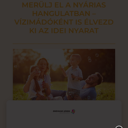
MERÜLJ EL A NYÁRIAS
HANGULATBAN –
VÍZIMÁDÓKÉNT IS ÉLVEZD
KI AZ IDEI NYARAT
HA NYÁR, AKKOR CSALÁD?
– ÍGY VAKÁCIÓZZ NYÁRON