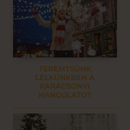
TEREMTSÜNK
LELKÜNKBEN A
KARÁCSONYI
HANGULATOT