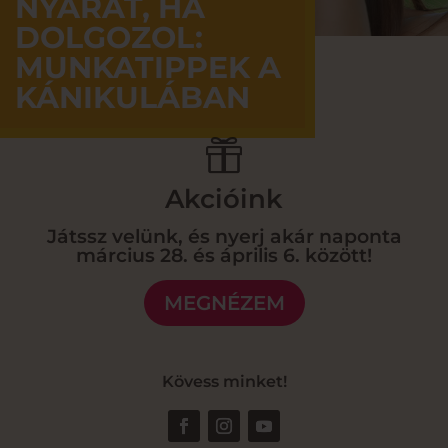
NYARAT, HA
DOLGOZOL:
MUNKATIPPEK A
KÁNIKULÁBAN

Akcióink
Játssz velünk, és nyerj akár naponta
március 28. és április 6. között!
MEGNÉZEM
Kövess minket!