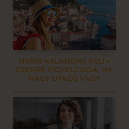
NYÁRI KALANDRA FEL! –
EZEKRE FIGYELJ ODA, HA
NAGY UTAZÓ VAGY