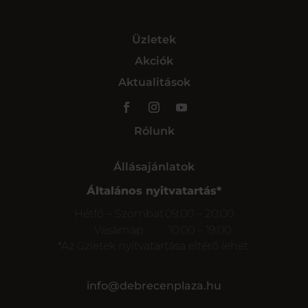
Üzletek
Akciók
Aktualitások
Rólunk
Állásajánlatok
Általános nyitvatartás*
Hétfő – Szombat
09:00 – 20:00
Vasárnap
10:00 – 19:00
*Az üzletek nyitvatartása eltérő lehet.
info@debrecenplaza.hu