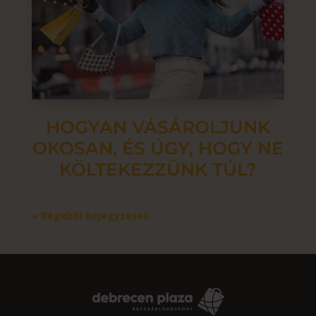
HOGYAN VÁSÁROLJUNK
OKOSAN, ÉS ÚGY, HOGY NE
KÖLTEKEZZÜNK TÚL?
« Régebbi bejegyzések